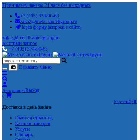
Принимаем заказы 24 часа без выходных
+7 (495) 374-90-63
zakaz@metallsantehgroup.ru
Через форму запроса с сайта
zakaz@metallsantehgroup.ru
Быстрый запрос
+7 (495) 374-90-63
Показать меню
Выход
Авторизация
0
0,00
Корзина
Доставка в день заказа
Главная страница
Каталог товаров
Услуги
Словарь