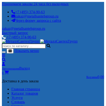
Принимаем заказы 24 часа без выходных
+7 (495) 374-90-63
zakaz@metallsantehgroup.ru
Через форму запроса с сайта
zakaz@metallsantehgroup.ru
Быстрый запрос
+7 (495) 374-90-63
Показать меню
Выход
Авторизация
0
0,00
Корзина
Доставка в день заказа
Главная страница
Каталог товаров
Услуги
Словарь