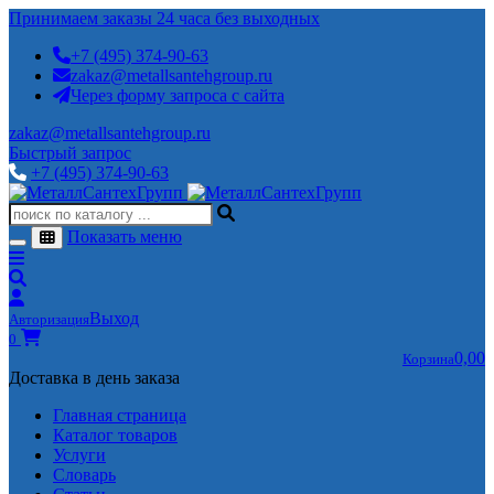
Принимаем заказы 24 часа без выходных
+7 (495) 374-90-63
zakaz@metallsantehgroup.ru
Через форму запроса с сайта
zakaz@metallsantehgroup.ru
Быстрый запрос
+7 (495) 374-90-63
Показать меню
Выход
Авторизация
0
0,00
Корзина
Доставка в день заказа
Главная страница
Каталог товаров
Услуги
Словарь