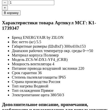
−
+
В корзину
Характеристики товара
Артикул МСГ: K1-
1739347
Бренд
ENERGYAIR by ZILON
Вес нетто (кг)
5.5
Габаритные размеры (ШxВxГ)
300x410x153
Диапазон рабочих температур окр. среды
0~+50
Материал корпуса
Полимер
Модель
ZCS-W-DX1-YF4_(CRB)
Мощность вентилятора
4
Питание привода воздушной заслонки
220
Срок гарантии
36
Степень пылевлагозащиты
IP65
Страна производства
Россия
Тип нагрева
Водяной
Тип охлаждения
Прямое
Электропитание щита
380/50/3
Дополнительное описание, примечания,
особенности и рекомендации для использования: