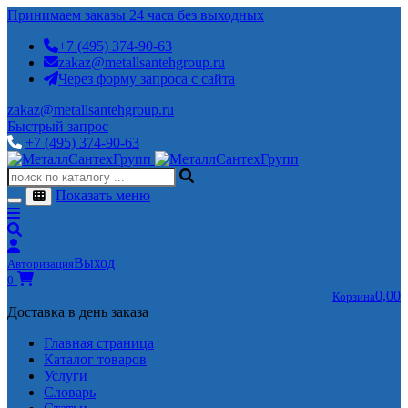
Принимаем заказы 24 часа без выходных
+7 (495) 374-90-63
zakaz@metallsantehgroup.ru
Через форму запроса с сайта
zakaz@metallsantehgroup.ru
Быстрый запрос
+7 (495) 374-90-63
Показать меню
Выход
Авторизация
0
0,00
Корзина
Доставка в день заказа
Главная страница
Каталог товаров
Услуги
Словарь