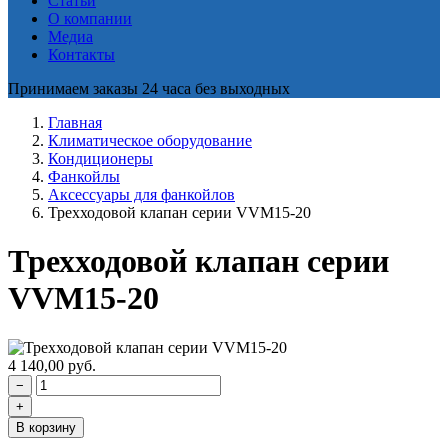
Статьи
О компании
Медиа
Контакты
Принимаем заказы 24 часа без выходных
Главная
Климатическое оборудование
Кондиционеры
Фанкойлы
Аксессуары для фанкойлов
Трехходовой клапан серии VVM15-20
Трехходовой клапан серии
VVM15-20
4 140,00
руб.
−
+
В корзину