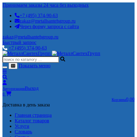
Принимаем заказы 24 часа без выходных
+7 (495) 374-90-63
zakaz@metallsantehgroup.ru
Через форму запроса с сайта
zakaz@metallsantehgroup.ru
Быстрый запрос
+7 (495) 374-90-63
Показать меню
Выход
Авторизация
0
0,00
Корзина
Доставка в день заказа
Главная страница
Каталог товаров
Услуги
Словарь