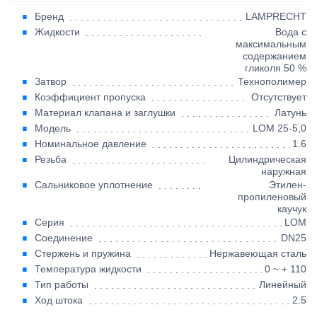
Бренд
LAMPRECHT
Жидкости
Вода с
максимальным
содержанием
гликоля 50 %
Затвор
Технополимер
Коэффициент пропуска
Отсутствует
Материал клапана и заглушки
Латунь
Модель
LOM 25-5,0
Номинальное давление
1.6
Резьба
Цилиндрическая
наружная
Сальниковое уплотнение
Этилен-
пропиленовый
каучук
Серия
LOM
Соединение
DN25
Стержень и пружина
Нержавеющая сталь
Температура жидкости
0 ~ + 110
Тип работы
Линейный
Ход штока
2.5