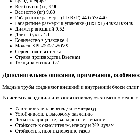
Бренд
Vietpipe
Вес брутто (кг)
9.90
Вес нетто (кг)
9.88
Габаритные размеры (ШxВxГ)
440x53x440
Габаритные размеры в упаковке (ШxВxГ)
440x210x440
Диаметр внешний
9.52
Длина бухты
50
Количество в упаковке
4
Модель
SPL-09081-50VS
Серия
Толстая стенка
Страна производства
Вьетнам
Толщина стенки
0.81
Дополнительное описание, примечания, особенно
Медные трубы соединяют внешний и внутренний блоки сплит-
В системах кондиционирования используются именно медные т
Устойчивость к перепадам температур
Устойчивость к высокому давлению
Легкость при резке, вальцовке, изгибании
Стойкость к окислителям, износу и УФ-лучам
Стойкость к проникновению газов