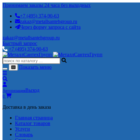
Принимаем заказы 24 часа без выходных
+7 (495) 374-90-63
zakaz@metallsantehgroup.ru
Через форму запроса с сайта
zakaz@metallsantehgroup.ru
Быстрый запрос
+7 (495) 374-90-63
Показать меню
Выход
Авторизация
0
Доставка в день заказа
Главная страница
Каталог товаров
Услуги
Словарь