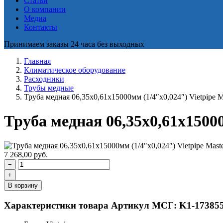
Статьи
О компании
Медиа
Контакты
Принимаем заказы 24 часа без выходных
Главная
Климатическое оборудование
Расходники
Трубы медные
Труба медная 06,35x0,61x15000мм (1/4″х0,024″) Vietpipe 
Труба медная 06,35x0,61x15000
7 268,00
руб.
−
+
В корзину
Характеристики товара
Артикул МСГ: K1-17385