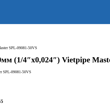
Master SPL-09081-50VS
мм (1/4″х0,024″) Vietpipe Mas
55