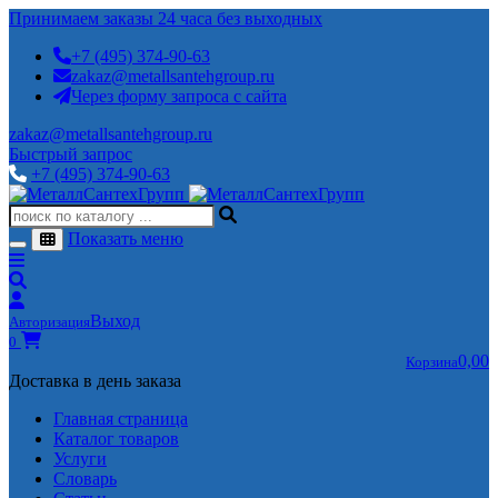
Принимаем заказы 24 часа без выходных
+7 (495) 374-90-63
zakaz@metallsantehgroup.ru
Через форму запроса с сайта
zakaz@metallsantehgroup.ru
Быстрый запрос
+7 (495) 374-90-63
Показать меню
Выход
Авторизация
0
0,00
Корзина
Доставка в день заказа
Главная страница
Каталог товаров
Услуги
Словарь