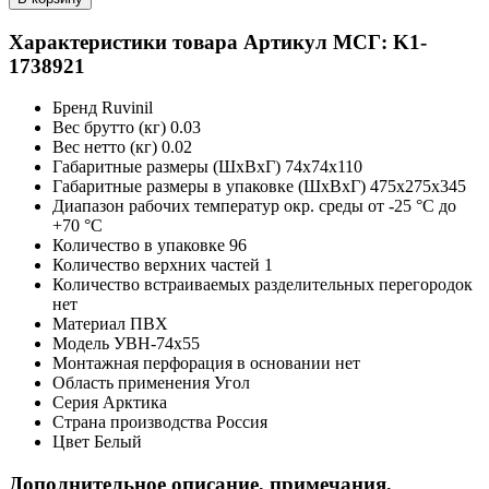
Характеристики товара
Артикул МСГ: K1-
1738921
Бренд
Ruvinil
Вес брутто (кг)
0.03
Вес нетто (кг)
0.02
Габаритные размеры (ШxВxГ)
74x74x110
Габаритные размеры в упаковке (ШxВxГ)
475x275x345
Диапазон рабочих температур окр. среды
от -25 °С до
+70 °С
Количество в упаковке
96
Количество верхних частей
1
Количество встраиваемых разделительных перегородок
нет
Материал
ПВХ
Модель
УВН-74х55
Монтажная перфорация в основании
нет
Область применения
Угол
Серия
Арктика
Страна производства
Россия
Цвет
Белый
Дополнительное описание, примечания,