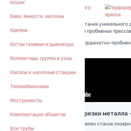
коуши
Баки, ёмкости, кессоны
Благодаря наличию в этом станке уникального 
Крепеж
превышает аналогичную для пробивных прессов
Основные преимущества Координатно-пробивног
Котлы газовые и дымоходы
изготовления изделий;
Коллекторы, группы и узлы
Насосы и насосные станции
Теплообменники
Инструменты
Комплекс лазерной резки металла 
Комплектация объектов
Видео из цеха где установлен станок лазерн
Все трубы