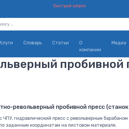
Быстрый запрос
Услуги
Словарь
Статьи
О
Медиа
компании
льверный пробивной п
тно-револьверный пробивной пресс (станок 
 с ЧПУ, гидравлический пресс с револьверным барабан
. по заданным координатам на листовом материале.