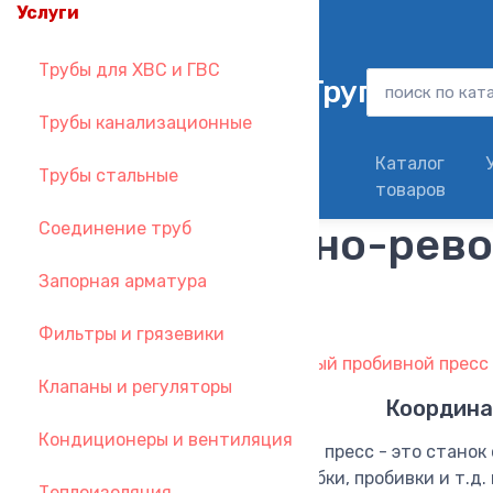
Услуги
zakaz@metallsantehgroup.ru
Трубы для ХВС и ГВС
Трубы канализационные
Доставка в день
Каталог
Трубы стальные
заказа
товаров
Соединение труб
Координатно-рево
Запорная арматура
процесс
Фильтры и грязевики
Клапаны и регуляторы
Координа
Кондиционеры и вентиляция
Координатно-револьверный пресс - это станок
программу штамповки, вырубки, пробивки и т.д
Теплоизоляция