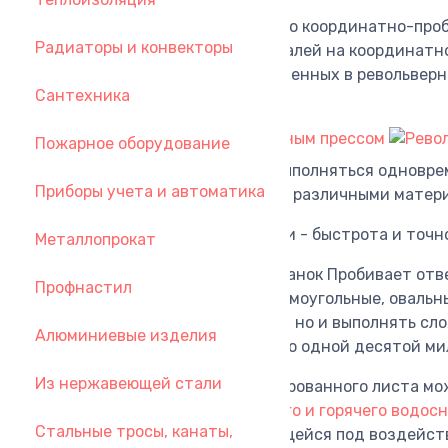
Пробивка металла с помощью координатно-проб
Радиаторы и конвекторы
металла. Изготовление деталей на координатн
сменных штампов, установленных в револьверн
Сантехника
наконечников.
Пожарное оборудование
Несколько заданий могут выполняться одноврем
Приборы учета и автоматика
может работать со многими различными матери
Качество готовой продукции - быстрота и точн
Металлопрокат
Координатно-пробивной станок Пробивает отве
Профнастил
программе: Квадратные, прямоугольные, овальн
различных форм и размеров, но и выполнять сл
Алюминиевые изделия
пробиваются с точностью до одной десятой ми
Из нержавеющей стали
Из металлического перфорированного листа м
повреждений
труб холодного и горячего водос
Стальные тросы, канаты,
запорной арматуры
находящейся под воздейст