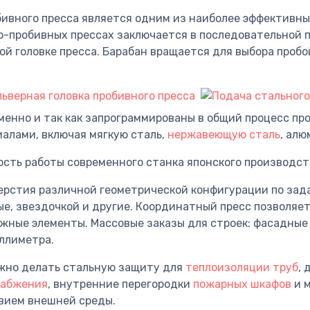
ивного пресса является одним из наиболее эффективны
о-пробивных прессах заключается в последовательной 
ой головке пресса. Барабан вращается для выбора проб
енно и так как запрограммированы в общий процесс про
алами, включая мягкую сталь,
нержавеющую сталь
, алю
ость работы современного станка японского производст
рстия различной геометрической конфигурации по зад
ые, звездочкой и другие. Координатный пресс позволяет
ожные элементы. Массовые заказы для строек: фасадные
ллиметра.
ожно делать стальную защиту для
теплоизоляции труб
,
набжения
, внутренние перегородки
пожарных шкафов
и м
вием внешней среды.