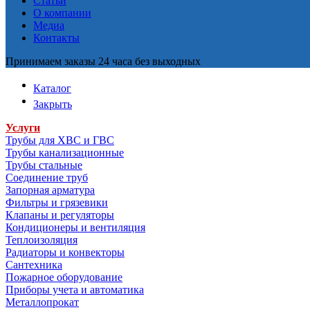
Статьи
О компании
Медиа
Контакты
Принимаем заказы 24 часа без выходных
Каталог
Закрыть
Услуги
Трубы для ХВС и ГВС
Трубы канализационные
Трубы стальные
Соединение труб
Запорная арматура
Фильтры и грязевики
Клапаны и регуляторы
Кондиционеры и вентиляция
Теплоизоляция
Радиаторы и конвекторы
Сантехника
Пожарное оборудование
Приборы учета и автоматика
Металлопрокат