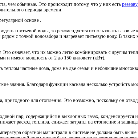
а, чем обычные. Это происходит потому, что у них есть
резерву
длительного периода времени.
егулярной основе .
водства питьевой воды, то рекомендуется использовать газовы
 рядом с точкой водозабора и нагревает питьевую воду. В таки
 Это означает, что их можно легко комбинировать с другим теп
и и имеют мощность от 2 до 150 киловатт (кВт).
ть теплом частные дома, дома на две семьи и небольшие многок
ие здания. Благодаря функции каскада несколько устройств мо
 пригодного для отопления. Это возможно, поскольку он отводит
дяной пар, содержащийся в выхлопных газах, конденсируется и 
снижает расход топлива, снижает затраты на отопление и защищ
мпература обратной магистрали в системе не должна быть выше 
а отопительной воды может быть достигнута за счет гидравличе