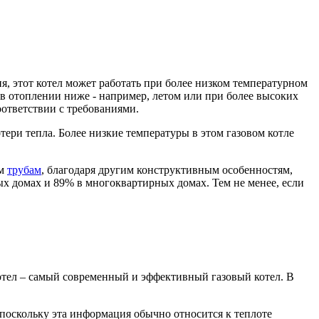
я, этот котел может работать при более низком температурном
 в отоплении ниже - например, летом или при более высоких
оответствии с требованиями.
ери тепла. Более низкие температуры в этом газовом котле
ым
трубам
, благодаря другим конструктивным особенностям,
ых домах и 89% в многоквартирных домах. Тем не менее, если
отел – самый современный и эффективный газовый котел. В
(поскольку эта информация обычно относится к теплоте