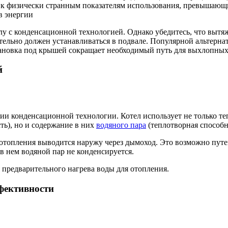
ти к физически странным показателям использования, превышающ
в энергии
отлу с конденсационной технологией. Однако убедитесь, что выт
зательно должен устанавливаться в подвале. Популярной альтерн
ановка под крышей сокращает необходимый путь для выхлопных 
й
ии конденсационной технологии. Котел использует не только т
ть), но и содержание в них
водяного пара
(теплотворная способн
х отопления выводится наружу через дымоход. Это возможно пут
в нем водяной пар не конденсируется.
я предварительного нагрева воды для отопления.
фективности