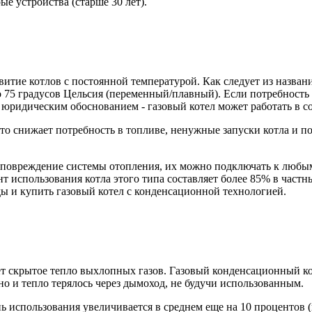
ые устройства (старше 30 лет).
итие котлов с постоянной температурой. Как следует из названи
до 75 градусов Цельсия (переменный/плавный). Если потребность
 юридическим обоснованием - газовый котел может работать в с
о снижает потребность в топливе, ненужные запуски котла и пот
т повреждение системы отопления, их можно подключать к люб
т использования котла этого типа составляет более 85% в частн
оды и купить газовый котел с конденсационной технологией.
ет скрытое тепло выхлопных газов. Газовый конденсационный к
о и тепло терялось через дымоход, не будучи использованным.
ь использования увеличивается в среднем еще на 10 процентов 