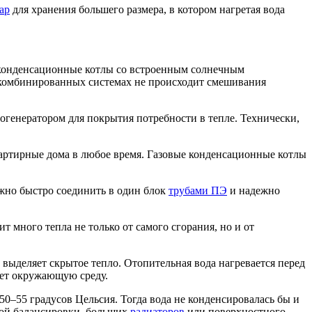
ар
для хранения большего размера, в котором нагретая вода
е конденсационные котлы со встроенным солнечным
х комбинированных системах не происходит смешивания
логенератором для покрытия потребности в тепле. Технически,
вартирные дома в любое время. Газовые конденсационные котлы
жно быстро соединить в один блок
трубами ПЭ
и надежно
 много тепла не только от самого сгорания, но и от
выделяет скрытое тепло. Отопительная вода нагревается перед
ает окружающую среду.
50–55 градусов Цельсия. Тогда вода не конденсировалась бы и
ской балансировки, больших
радиаторов
или поверхностного