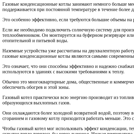
Газовые конденсационные котлы занимают немного больше мест
поддерживается при постоянной температуре в течение более 
Это особенно эффективно, если требуются большие объемы на р
Если же необходимо подключить солнечную систему для произ
теплообменником. Он монтируется на буферном резервуаре или
отопительной и питьевой воды.
Наземные устройства уже рассчитаны на двухвалентную работу.
газовые конденсационные котлы являются самыми современным
Это означает, что они способны эффективно и надежно снабжа
используются в зданиях с высокими требованиями к теплу.
Обычно это многоквартирные дома, общественные и коммерческ
обеспечить обогрев и этой зоны.
Газовый котел практически всю энергию производит из топлива,
образующихся выхлопных газов.
Они охлаждаются более холодной возвратной водой, поэтому во
сгоранием и газовому котлу приходится работать меньше. Это 
Чтобы газовый котел мог использовать эффект конденсации, те
скрытое тепло терялось бы через дымоход. Низкая температур