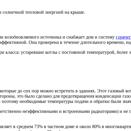
 солнечной тепловой энергией на крыше.
или возобновляемого источника и снабжает дом и систему
горяче
 эффективной. Она проверена в течение длительного времени, н
ри класса: устаревшие котлы с постоянной температурой, боле
которые до сих пор можно встретить в зданиях. Этот газовый к
ороны, это было сделано для предотвращения конденсации газов,
- поэтому необходимые температуры подачи и обратки были знач
ответственно неэффективными и встроенными радиаторами) и не 
авляет в среднем 73% в частном доме и около 80% в многокварт