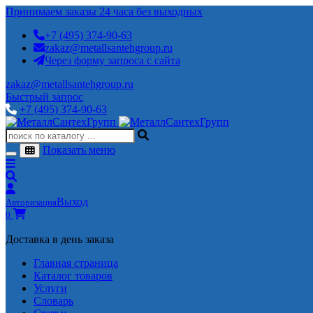
Принимаем заказы 24 часа без выходных
+7 (495) 374-90-63
zakaz@metallsantehgroup.ru
Через форму запроса с сайта
zakaz@metallsantehgroup.ru
Быстрый запрос
+7 (495) 374-90-63
Показать меню
Выход
Авторизация
0
Доставка в день заказа
Главная страница
Каталог товаров
Услуги
Словарь