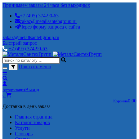
Принимаем заказы 24 часа без выходных
+7 (495) 374-90-63
zakaz@metallsantehgroup.ru
Через форму запроса с сайта
zakaz@metallsantehgroup.ru
Быстрый запрос
+7 (495) 374-90-63
Показать меню
Выход
Авторизация
0
0,00
Корзина
Доставка в день заказа
Главная страница
Каталог товаров
Услуги
Словарь