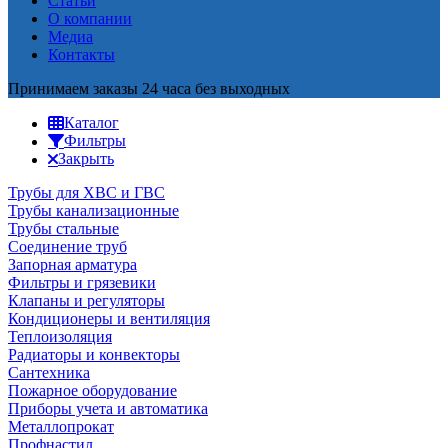
Статьи
О компании
Медиа
Контакты
Принимаем заказы 24 часа без выходных
Каталог
Фильтры
Закрыть
Трубы для ХВС и ГВС
Трубы канализационные
Трубы стальные
Соединение труб
Запорная арматура
Фильтры и грязевики
Клапаны и регуляторы
Кондиционеры и вентиляция
Теплоизоляция
Радиаторы и конвекторы
Сантехника
Пожарное оборудование
Приборы учета и автоматика
Металлопрокат
Профнастил