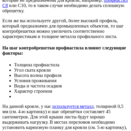
которые не предназначены для кровли, например:
профнастил
С8
или С10, то в таком случае необходимо делать сплошную
обрешетку.
Если же вы используете другой, более высокий профиль,
который предназначен для промышленных объектов, то шаг
контробрешетки можно увеличить соответственно
характеристикам и толщине металла профильного листа.
На шаг контробрешетки профнастила влияют следующие
факторы:
Толщина профнастила
Угол ската кровли
Высота волны профиля
Условия проживания
Виды и частота осадков
Характер строения
На данной кровле, у нас
используется металл
, толщиной 0,5
мм (см. 4-ю картинку) и шаг обрешётки составляет 45
сантиметров. Для этой крыши листы будут хорошо
выдерживать нагрузку. В местах переломов необходимо
установить карнизную планку для кровли (см. 5-ю картинку),