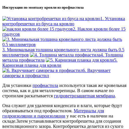
Инструкция по монтажу кровли из профнастила
1. Установка
контробрешетки из бруса на кровлю
2. Наклон кровли более 15
градусов
3. Минимальная толщина кровельного листа должна быть 0.5
миллиметров
4. Толщина
металла профнастила
5.
Карнизная планка для кровли
6. Вкручивает
саморезы в профнастил
Для установки
профнастила
используется такая же кровельная
система, как и для металлочерепицы. В самом начале по
стропилам раскатывается
гидроветрозащитная мембрана
.
Она служит для удаления конденсата и влаги, которые будут
образовываться под профнастилом.
Материалы для
гидроизоляции и пароизоляции
у нас есть в наличии на
складе.Затем устанавливается контробрешетка для создания
вентиляционного зазора. Контробрешетка делается из сухого