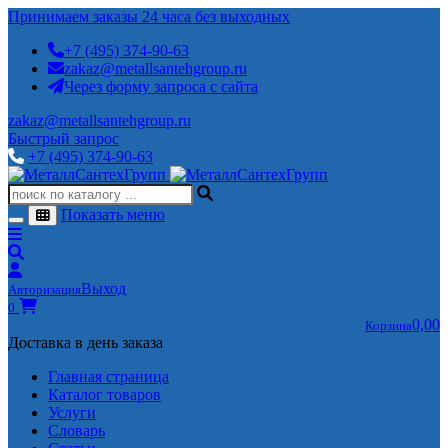
Принимаем заказы 24 часа без выходных
+7 (495) 374-90-63
zakaz@metallsantehgroup.ru
Через форму запроса с сайта
zakaz@metallsantehgroup.ru
Быстрый запрос
+7 (495) 374-90-63
Показать меню
Выход
Авторизация
0
0,00
Корзина
Доставка в день заказа
Главная страница
Каталог товаров
Услуги
Словарь