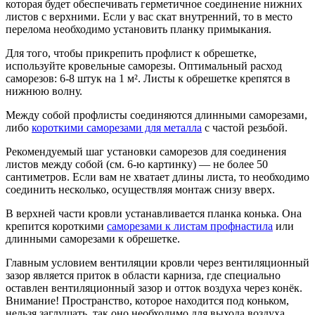
которая будет обеспечивать герметичное соединение нижних
листов с верхними. Если у вас скат внутренний, то в место
перелома необходимо установить планку примыкания.
Для того, чтобы прикрепить профлист к обрешетке,
используйте кровельные саморезы. Оптимальный расход
саморезов: 6-8 штук на 1 м². Листы к обрешетке крепятся в
нижнюю волну.
Между собой профлисты соединяются длинными саморезами,
либо
короткими саморезами для металла
с частой резьбой.
Рекомендуемый шаг установки саморезов для соединения
листов между собой (см. 6-ю картинку) — не более 50
сантиметров. Если вам не хватает длины листа, то необходимо
соединить несколько, осуществляя монтаж снизу вверх.
В верхней части кровли устанавливается планка конька. Она
крепится короткими
саморезами к листам профнастила
или
длинными саморезами к обрешетке.
Главным условием вентиляции кровли через вентиляционный
зазор является приток в области карниза, где специально
оставлен вентиляционный зазор и отток воздуха через конёк.
Внимание! Пространство, которое находится под коньком,
нельзя заглушать, так оно необходимо для выхода воздуха.