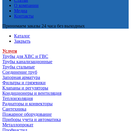
Статьи
О компании
Медиа
Контакты
Принимаем заказы 24 часа без выходных
Каталог
Закрыть
Услуги
Трубы для ХВС и ГВС
Трубы канализационные
Трубы стальные
Соединение труб
Запорная арматура
Фильтры и грязевики
Клапаны и регуляторы
Кондиционеры и вентиляция
Теплоизоляция
Радиаторы и конвекторы
Сантехника
Пожарное оборудование
Приборы учета и автоматика
Металлопрокат
Профнастил