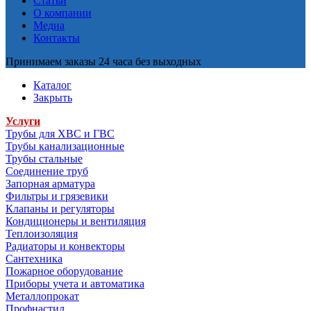
Статьи
О компании
Медиа
Контакты
Принимаем заказы 24 часа без выходных
Каталог
Закрыть
Услуги
Трубы для ХВС и ГВС
Трубы канализационные
Трубы стальные
Соединение труб
Запорная арматура
Фильтры и грязевики
Клапаны и регуляторы
Кондиционеры и вентиляция
Теплоизоляция
Радиаторы и конвекторы
Сантехника
Пожарное оборудование
Приборы учета и автоматика
Металлопрокат
Профнастил