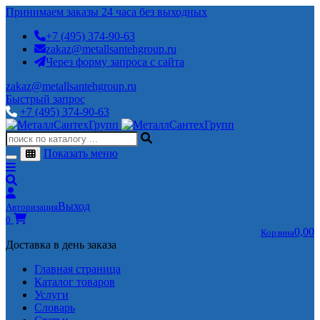
Принимаем заказы 24 часа без выходных
+7 (495) 374-90-63
zakaz@metallsantehgroup.ru
Через форму запроса с сайта
zakaz@metallsantehgroup.ru
Быстрый запрос
+7 (495) 374-90-63
Показать меню
Выход
Авторизация
0
0,00
Корзина
Доставка в день заказа
Главная страница
Каталог товаров
Услуги
Словарь