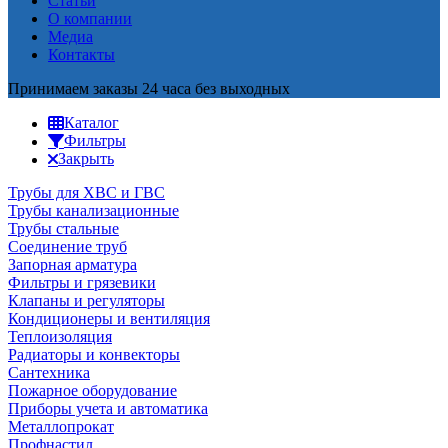
Статьи
О компании
Медиа
Контакты
Принимаем заказы 24 часа без выходных
Каталог
Фильтры
Закрыть
Трубы для ХВС и ГВС
Трубы канализационные
Трубы стальные
Соединение труб
Запорная арматура
Фильтры и грязевики
Клапаны и регуляторы
Кондиционеры и вентиляция
Теплоизоляция
Радиаторы и конвекторы
Сантехника
Пожарное оборудование
Приборы учета и автоматика
Металлопрокат
Профнастил