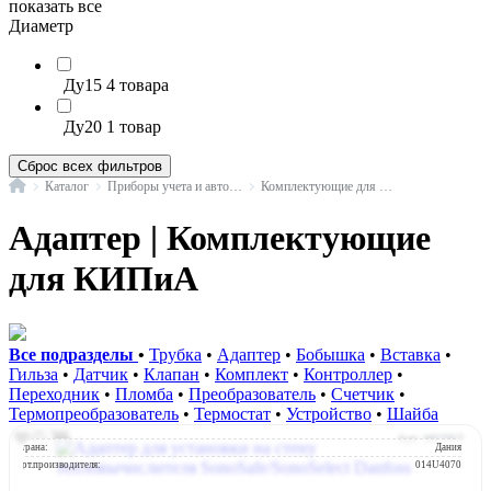
показать все
Диаметр
Ду15
4 товара
Ду20
1 товар
Сброс всех фильтров
Главная
Каталог
Приборы учета и автоматика
Комплектующие для КИПиА
Адаптер | Комплектующие
для КИПиА
Все подразделы
•
Трубка
•
Адаптер
•
Бобышка
•
Вставка
•
Гильза
•
Датчик
•
Клапан
•
Комплект
•
Контроллер
•
Переходник
•
Пломба
•
Преобразователь
•
Счетчик
•
Термопреобразователь
•
Термостат
•
Устройство
•
Шайба
Бренд:
Danfoss
Арт: 1027357
Страна:
Дания
Арт.производителя:
014U4070