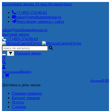
Принимаем заказы 24 часа без выходных
+7 (495) 374-90-63
zakaz@metallsantehgroup.ru
Через форму запроса с сайта
zakaz@metallsantehgroup.ru
Быстрый запрос
+7 (495) 374-90-63
Показать меню
Выход
Авторизация
0
0,00
Корзина
Доставка в день заказа
Главная страница
Каталог товаров
Услуги
Словарь