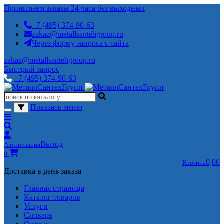
Принимаем заказы 24 часа без выходных
+7 (495) 374-90-63
zakaz@metallsantehgroup.ru
Через форму запроса с сайта
zakaz@metallsantehgroup.ru
Быстрый запрос
+7 (495) 374-90-63
Показать меню
Выход
Авторизация
0
0,00
Корзина
Доставка в день заказа
Главная страница
Каталог товаров
Услуги
Словарь