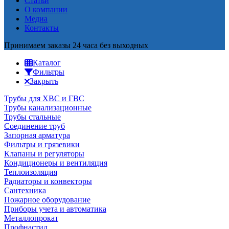
Статьи
О компании
Медиа
Контакты
Принимаем заказы 24 часа без выходных
Каталог
Фильтры
Закрыть
Трубы для ХВС и ГВС
Трубы канализационные
Трубы стальные
Соединение труб
Запорная арматура
Фильтры и грязевики
Клапаны и регуляторы
Кондиционеры и вентиляция
Теплоизоляция
Радиаторы и конвекторы
Сантехника
Пожарное оборудование
Приборы учета и автоматика
Металлопрокат
Профнастил