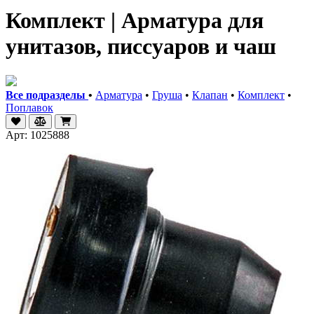
Комплект | Арматура для
унитазов, писсуаров и чаш
Все подразделы
•
Арматура
•
Груша
•
Клапан
•
Комплект
•
Поплавок
Арт: 1025888