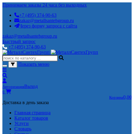
Принимаем заказы 24 часа без выходных
+7 (495) 374-90-63
zakaz@metallsantehgroup.ru
Через форму запроса с сайта
zakaz@metallsantehgroup.ru
Быстрый запрос
+7 (495) 374-90-63
Показать меню
Выход
Авторизация
0
0,00
Корзина
Доставка в день заказа
Главная страница
Каталог товаров
Услуги
Словарь