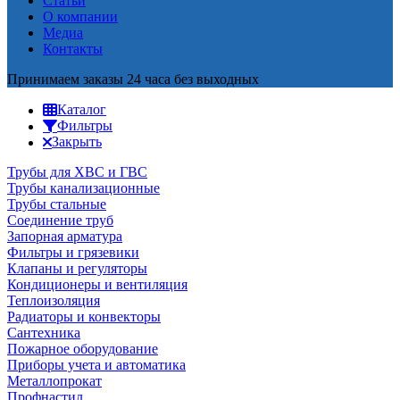
Статьи
О компании
Медиа
Контакты
Принимаем заказы 24 часа без выходных
Каталог
Фильтры
Закрыть
Трубы для ХВС и ГВС
Трубы канализационные
Трубы стальные
Соединение труб
Запорная арматура
Фильтры и грязевики
Клапаны и регуляторы
Кондиционеры и вентиляция
Теплоизоляция
Радиаторы и конвекторы
Сантехника
Пожарное оборудование
Приборы учета и автоматика
Металлопрокат
Профнастил