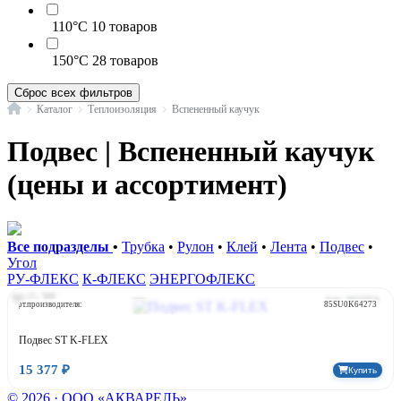
110°C
10 товаров
150°C
28 товаров
Сброс всех фильтров
Главная
Каталог
Теплоизоляция
Вспененный каучук
Подвес | Вспененный каучук
(цены и ассортимент)
Все подразделы
•
Трубка
•
Рулон
•
Клей
•
Лента
•
Подвес
•
Угол
РУ-ФЛЕКС
Бренд:
К-ФЛЕКС
ЭНЕРГОФЛЕКС
K-FLEX
Страна:
Россия
Арт: 1025324
Арт.производителя:
85SU0K64273
Подвес ST K-FLEX
15 377 ₽
Купить
© 2026 · ООО «АКВАРЕЛЬ»