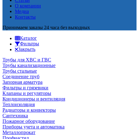
Статьи
О компании
Медиа
Контакты
Принимаем заказы 24 часа без выходных
Каталог
Фильтры
Закрыть
Трубы для ХВС и ГВС
Трубы канализационные
Трубы стальные
Соединение труб
Запорная арматура
Фильтры и грязевики
Клапаны и регуляторы
Кондиционеры и вентиляция
Теплоизоляция
Радиаторы и конвекторы
Сантехника
Пожарное оборудование
Приборы учета и автоматика
Металлопрокат
Профнастил