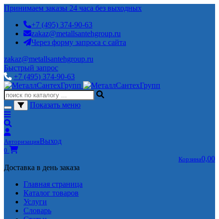
Принимаем заказы 24 часа без выходных
+7 (495) 374-90-63
zakaz@metallsantehgroup.ru
Через форму запроса с сайта
zakaz@metallsantehgroup.ru
Быстрый запрос
+7 (495) 374-90-63
Показать меню
Выход
Авторизация
0
0,00
Корзина
Доставка в день заказа
Главная страница
Каталог товаров
Услуги
Словарь