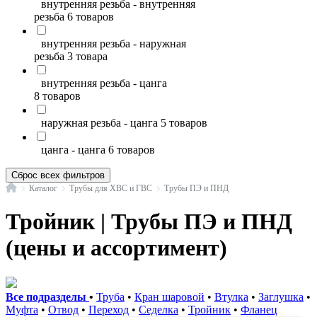
внутренняя резьба - внутренняя
резьба
6 товаров
внутренняя резьба - наружная
резьба
3 товара
внутренняя резьба - цанга
8 товаров
наружная резьба - цанга
5 товаров
цанга - цанга
6 товаров
Сброс всех фильтров
Главная
Каталог
Трубы для ХВС и ГВС
Трубы ПЭ и ПНД
Тройник | Трубы ПЭ и ПНД
(цены и ассортимент)
Все подразделы
•
Труба
•
Кран шаровой
•
Втулка
•
Заглушка
•
Муфта
•
Отвод
•
Переход
•
Седелка
•
Тройник
•
Фланец