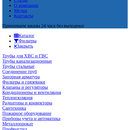
Статьи
О компании
Медиа
Контакты
Принимаем заказы 24 часа без выходных
Каталог
Фильтры
Закрыть
Трубы для ХВС и ГВС
Трубы канализационные
Трубы стальные
Соединение труб
Запорная арматура
Фильтры и грязевики
Клапаны и регуляторы
Кондиционеры и вентиляция
Теплоизоляция
Радиаторы и конвекторы
Сантехника
Пожарное оборудование
Приборы учета и автоматика
Металлопрокат
Профнастил