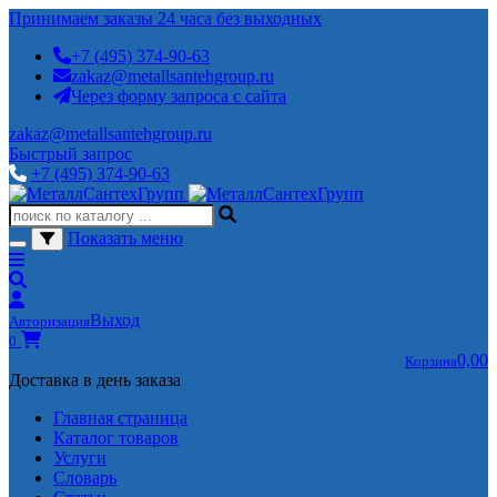
Принимаем заказы 24 часа без выходных
+7 (495) 374-90-63
zakaz@metallsantehgroup.ru
Через форму запроса с сайта
zakaz@metallsantehgroup.ru
Быстрый запрос
+7 (495) 374-90-63
Показать меню
Выход
Авторизация
0
0,00
Корзина
Доставка в день заказа
Главная страница
Каталог товаров
Услуги
Словарь