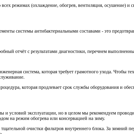
 всех режимах (охлаждение, обогрев, вентиляция, осушение) и 
ементы системы антибактериальными составами - это предотвра
робный отчёт с результатами диагностики, перечнем выполненн
нженерная система, которая требует грамотного ухода. Чтобы те
служивание.
оцедура, которая продлевает срок службы оборудования и обесп
мы и условий эксплуатации, но в целом мы рекомендуем проводи
одом на режим обогрева или консервацией на зиму.
 тщательной очистки фильтров внутреннего блока. За зимний пе
а.