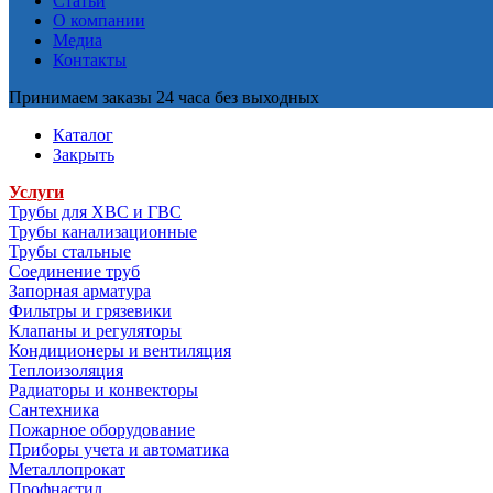
Статьи
О компании
Медиа
Контакты
Принимаем заказы 24 часа без выходных
Каталог
Закрыть
Услуги
Трубы для ХВС и ГВС
Трубы канализационные
Трубы стальные
Соединение труб
Запорная арматура
Фильтры и грязевики
Клапаны и регуляторы
Кондиционеры и вентиляция
Теплоизоляция
Радиаторы и конвекторы
Сантехника
Пожарное оборудование
Приборы учета и автоматика
Металлопрокат
Профнастил