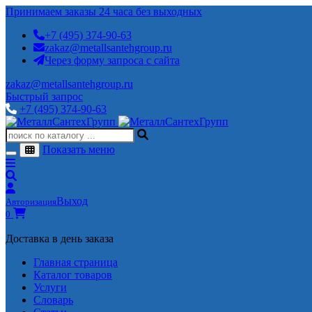
Принимаем заказы 24 часа без выходных
+7 (495) 374-90-63
zakaz@metallsantehgroup.ru
Через форму запроса с сайта
zakaz@metallsantehgroup.ru
Быстрый запрос
+7 (495) 374-90-63
Показать меню
Выход
Авторизация
0
Доставка в день заказа
Главная страница
Каталог товаров
Услуги
Словарь