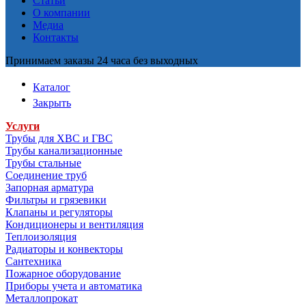
Статьи
О компании
Медиа
Контакты
Принимаем заказы 24 часа без выходных
Каталог
Закрыть
Услуги
Трубы для ХВС и ГВС
Трубы канализационные
Трубы стальные
Соединение труб
Запорная арматура
Фильтры и грязевики
Клапаны и регуляторы
Кондиционеры и вентиляция
Теплоизоляция
Радиаторы и конвекторы
Сантехника
Пожарное оборудование
Приборы учета и автоматика
Металлопрокат