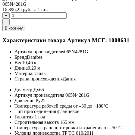
16 896,25
руб.
за 1 шт.
−
+
В корзину
Характеристики товара
Артикул МСГ: 1008631
Артикул производителя
065N4281G
Бренд
Danfoss
Вес
10,46 кг
Длина
0,29 м
Материал
сталь
Страна происхождения
Дания
Диаметр
Ду65
Артикул производителя
065N4281G
Давление
Ру25
Температура рабочей среды
от –30 до +180°C
Тип присоединения
фланцевое
Гарантия
1 год
Строительная высота
165 мм
Температура транспортировки и хранения
от –50°C
Условия производства
TP TC 010/2011