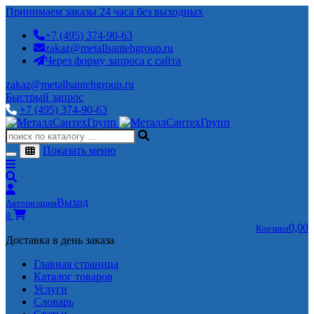
Принимаем заказы 24 часа без выходных
+7 (495) 374-90-63
zakaz@metallsantehgroup.ru
Через форму запроса с сайта
zakaz@metallsantehgroup.ru
Быстрый запрос
+7 (495) 374-90-63
Показать меню
Выход
Авторизация
0
0,00
Корзина
Доставка в день заказа
Главная страница
Каталог товаров
Услуги
Словарь