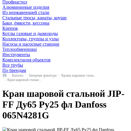
Профнастил
Алюминиевые изделия
Из нержавеющей стали
Стальные тросы, канаты, коуши
Баки, ёмкости, кессоны
Крепеж
Котлы газовые и дымоходы
Коллекторы, группы и узлы
Насосы и насосные станции
Теплообменники
Инструменты
Комплектация объектов
Все трубы
По брендам
Главная
Каталог
Запорная арматура
Краны шаровые стальные
Кран шаровой стальной JIP-FF фл Danfoss
Кран шаровой стальной JIP-
FF Ду65 Ру25 фл Danfoss
065N4281G