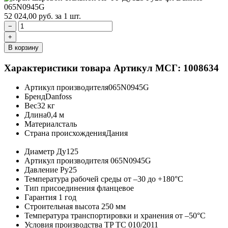
52 024,00
руб.
за 1 шт.
−
+
В корзину
Характеристики товара
Артикул МСГ: 1008634
Артикул производителя
065N0945G
Бренд
Danfoss
Вес
32 кг
Длина
0,4 м
Материал
сталь
Страна происхождения
Дания
Диаметр
Ду125
Артикул производителя
065N0945G
Давление
Ру25
Температура рабочей среды
от –30 до +180°C
Тип присоединения
фланцевое
Гарантия
1 год
Строительная высота
250 мм
Температура транспортировки и хранения
от –50°C
Условия производства
TP TC 010/2011