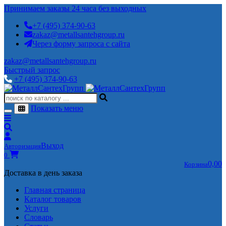
Принимаем заказы 24 часа без выходных
+7 (495) 374-90-63
zakaz@metallsantehgroup.ru
Через форму запроса с сайта
zakaz@metallsantehgroup.ru
Быстрый запрос
+7 (495) 374-90-63
Показать меню
Выход
Авторизация
0
0,00
Корзина
Доставка в день заказа
Главная страница
Каталог товаров
Услуги
Словарь