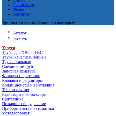
Статьи
О компании
Медиа
Контакты
Принимаем заказы 24 часа без выходных
Каталог
Закрыть
Услуги
Трубы для ХВС и ГВС
Трубы канализационные
Трубы стальные
Соединение труб
Запорная арматура
Фильтры и грязевики
Клапаны и регуляторы
Кондиционеры и вентиляция
Теплоизоляция
Радиаторы и конвекторы
Сантехника
Пожарное оборудование
Приборы учета и автоматика
Металлопрокат