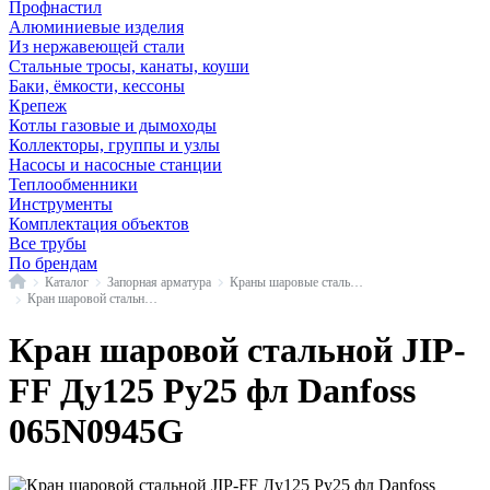
Профнастил
Алюминиевые изделия
Из нержавеющей стали
Стальные тросы, канаты, коуши
Баки, ёмкости, кессоны
Крепеж
Котлы газовые и дымоходы
Коллекторы, группы и узлы
Насосы и насосные станции
Теплообменники
Инструменты
Комплектация объектов
Все трубы
По брендам
Главная
Каталог
Запорная арматура
Краны шаровые стальные
Кран шаровой стальной JIP-FF фл Danfoss
Кран шаровой стальной JIP-
FF Ду125 Ру25 фл Danfoss
065N0945G