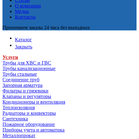
Статьи
О компании
Медиа
Контакты
Принимаем заказы 24 часа без выходных
Каталог
Закрыть
Услуги
Трубы для ХВС и ГВС
Трубы канализационные
Трубы стальные
Соединение труб
Запорная арматура
Фильтры и грязевики
Клапаны и регуляторы
Кондиционеры и вентиляция
Теплоизоляция
Радиаторы и конвекторы
Сантехника
Пожарное оборудование
Приборы учета и автоматика
Металлопрокат