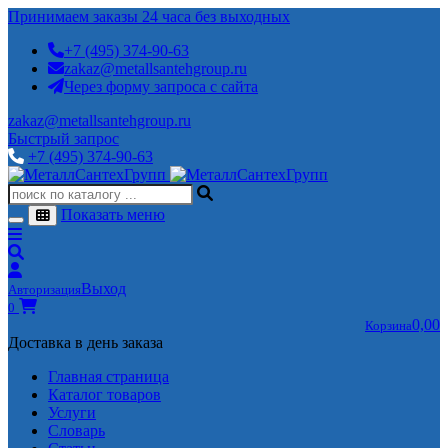
Принимаем заказы 24 часа без выходных
+7 (495) 374-90-63
zakaz@metallsantehgroup.ru
Через форму запроса с сайта
zakaz@metallsantehgroup.ru
Быстрый запрос
+7 (495) 374-90-63
Показать меню
Выход
Авторизация
0
0,00
Корзина
Доставка в день заказа
Главная страница
Каталог товаров
Услуги
Словарь