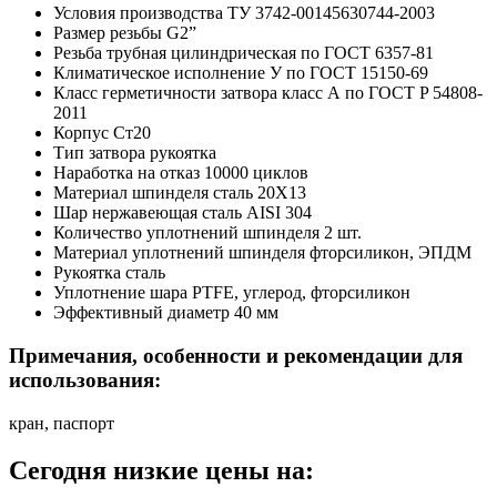
Условия производства
ТУ 3742-00145630744-2003
Размер резьбы
G2”
Резьба
трубная цилиндрическая по ГОСТ 6357-81
Климатическое исполнение
У по ГОСТ 15150-69
Класс герметичности затвора
класс А по ГОСТ P 54808-
2011
Корпус
Ст20
Тип затвора
рукоятка
Наработка на отказ
10000 циклов
Материал шпинделя
сталь 20Х13
Шар
нержавеющая сталь AISI 304
Количество уплотнений шпинделя
2 шт.
Материал уплотнений шпинделя
фторсиликон, ЭПДМ
Рукоятка
сталь
Уплотнение шара
PTFE, углерод, фторсиликон
Эффективный диаметр
40 мм
Примечания, особенности и рекомендации для
использования:
кран, паспорт
Сегодня низкие цены на: