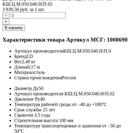
3 930,50
руб.
за 1 шт.
−
+
В корзину
Характеристики товара
Артикул МСГ: 1008690
Артикул производителя
КШ.Ц.М.050.040.Н/П.0
Бренд
LD
Вес
2,49 кг
Длина
0,17 м
Материал
сталь
Страна происхождения
Россия
Диаметр
Ду50
Артикул производителя
КШ.Ц.М.050.040.Н/П.02
Давление
Ру40
Температура рабочей среды
от –40 до +180°C
Срок службы
25 лет
Гарантия
3.5 года
Строительная высота
100 мм
Температура транспортировки и хранения
от –50 до
50°C