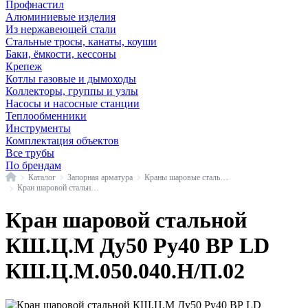
Профнастил
Алюминиевые изделия
Из нержавеющей стали
Стальные тросы, канаты, коуши
Баки, ёмкости, кессоны
Крепеж
Котлы газовые и дымоходы
Коллекторы, группы и узлы
Насосы и насосные станции
Теплообменники
Инструменты
Комплектация объектов
Все трубы
По брендам
Главная
Каталог
Запорная арматура
Краны шаровые стальные
Кран шаровой стальной КШ.Ц.М в/р LD
Кран шаровой стальной
КШ.Ц.М Ду50 Ру40 ВР LD
КШ.Ц.М.050.040.Н/П.02