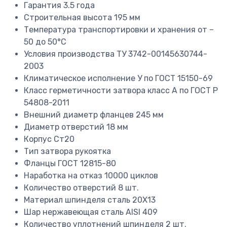
Гарантия
3.5 года
Строительная высота
195 мм
Температура транспортировки и хранения
от –
50 до 50°C
Условия производства
ТУ 3742-00145630744-
2003
Климатическое исполнение
У по ГОСТ 15150-69
Класс герметичности затвора
класс А по ГОСТ P
54808-2011
Внешний диаметр фланцев
245 мм
Диаметр отверстий
18 мм
Корпус
Ст20
Тип затвора
рукоятка
Фланцы
ГОСТ 12815-80
Наработка на отказ
10000 циклов
Количество отверстий
8 шт.
Материал шпинделя
сталь 20Х13
Шар
нержавеющая сталь AISI 409
Количество уплотнений шпинделя
2 шт.