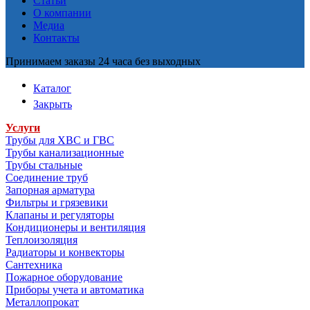
Статьи
О компании
Медиа
Контакты
Принимаем заказы 24 часа без выходных
Каталог
Закрыть
Услуги
Трубы для ХВС и ГВС
Трубы канализационные
Трубы стальные
Соединение труб
Запорная арматура
Фильтры и грязевики
Клапаны и регуляторы
Кондиционеры и вентиляция
Теплоизоляция
Радиаторы и конвекторы
Сантехника
Пожарное оборудование
Приборы учета и автоматика
Металлопрокат