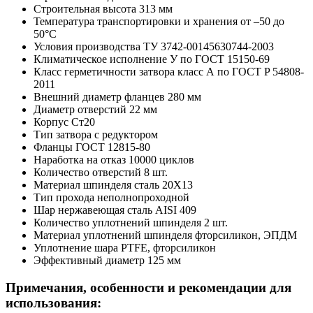
Строительная высота
313 мм
Температура транспортировки и хранения
от –50 до
50°C
Условия производства
ТУ 3742-00145630744-2003
Климатическое исполнение
У по ГОСТ 15150-69
Класс герметичности затвора
класс А по ГОСТ P 54808-
2011
Внешний диаметр фланцев
280 мм
Диаметр отверстий
22 мм
Корпус
Ст20
Тип затвора
с редуктором
Фланцы
ГОСТ 12815-80
Наработка на отказ
10000 циклов
Количество отверстий
8 шт.
Материал шпинделя
сталь 20Х13
Тип прохода
неполнопроходной
Шар
нержавеющая сталь AISI 409
Количество уплотнений шпинделя
2 шт.
Материал уплотнений шпинделя
фторсиликон, ЭПДМ
Уплотнение шара
PTFE, фторсиликон
Эффективный диаметр
125 мм
Примечания, особенности и рекомендации для
использования: