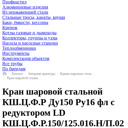
Профнастил
Алюминиевые изделия
Из нержавеющей стали
Стальные тросы, канаты, коуши
Баки, ёмкости, кессоны
Крепеж
Котлы газовые и дымоходы
Коллекторы, группы и узлы
Насосы и насосные станции
Теплообменники
Инструменты
Комплектация объектов
Все трубы
По брендам
Главная
Каталог
Запорная арматура
Краны шаровые стальные
Кран шаровой стальной КШ.Ц.Ф.Р фл LD
Кран шаровой стальной
КШ.Ц.Ф.Р Ду150 Ру16 фл с
редуктором LD
КШ.Ц.Ф.Р.150/125.016.Н/П.02