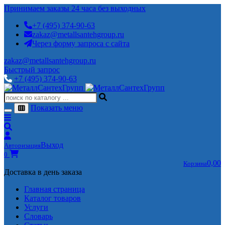
Принимаем заказы 24 часа без выходных
+7 (495) 374-90-63
zakaz@metallsantehgroup.ru
Через форму запроса с сайта
zakaz@metallsantehgroup.ru
Быстрый запрос
+7 (495) 374-90-63
Показать меню
Выход
Авторизация
0
0,00
Корзина
Доставка в день заказа
Главная страница
Каталог товаров
Услуги
Словарь