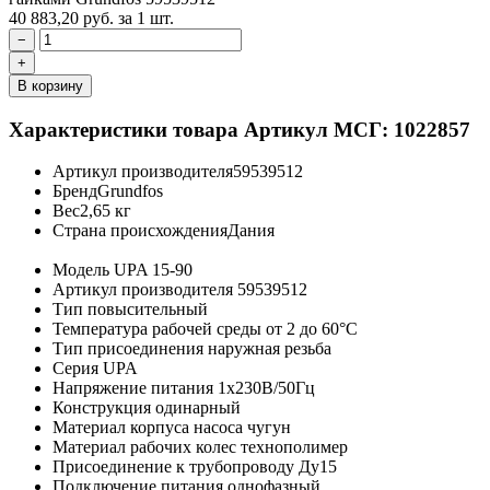
40 883,20
руб.
за 1 шт.
−
+
В корзину
Характеристики товара
Артикул МСГ: 1022857
Артикул производителя
59539512
Бренд
Grundfos
Вес
2,65 кг
Страна происхождения
Дания
Модель
UPA 15-90
Артикул производителя
59539512
Тип
повысительный
Температура рабочей среды
от 2 до 60°C
Тип присоединения
наружная резьба
Серия
UPA
Напряжение питания
1х230В/50Гц
Конструкция
одинарный
Материал корпуса насоса
чугун
Материал рабочих колес
технополимер
Присоединение к трубопроводу
Ду15
Подключение питания
однофазный