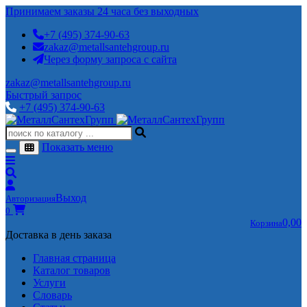
Принимаем заказы 24 часа без выходных
+7 (495) 374-90-63
zakaz@metallsantehgroup.ru
Через форму запроса с сайта
zakaz@metallsantehgroup.ru
Быстрый запрос
+7 (495) 374-90-63
Показать меню
Выход
Авторизация
0
0,00
Корзина
Доставка в день заказа
Главная страница
Каталог товаров
Услуги
Словарь