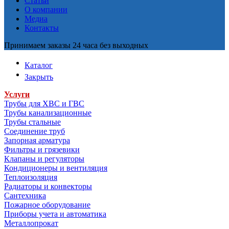
Статьи
О компании
Медиа
Контакты
Принимаем заказы 24 часа без выходных
Каталог
Закрыть
Услуги
Трубы для ХВС и ГВС
Трубы канализационные
Трубы стальные
Соединение труб
Запорная арматура
Фильтры и грязевики
Клапаны и регуляторы
Кондиционеры и вентиляция
Теплоизоляция
Радиаторы и конвекторы
Сантехника
Пожарное оборудование
Приборы учета и автоматика
Металлопрокат