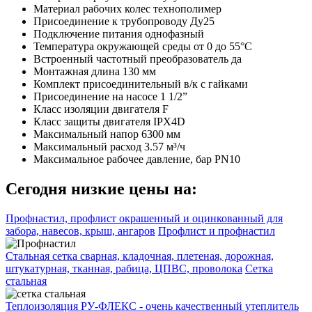
Материал рабочих колес
технополимер
Присоединение к трубопроводу
Ду25
Подключение питания
однофазный
Температура окружающей среды
от 0 до 55°C
Встроенный частотный преобразователь
да
Монтажная длина
130 мм
Комплект присоединительный
в/к с гайками
Присоединение на насосе
1 1/2”
Класс изоляции двигателя
F
Класс защиты двигателя
IPX4D
Максимальный напор
6300 мм
Максимальный расход
3.57 м³/ч
Максимальное рабочее давление, бар
PN10
Сегодня низкие цены на:
Профнастил, профлист окрашенный и оцинкованный для
забора, навесов, крыш, ангаров
Профлист и профнастил
Стальная сетка сварная, кладочная, плетеная, дорожная,
штукатурная, тканная, рабица, ЦПВС, проволока
Сетка
стальная
Теплоизоляция РУ-ФЛЕКС - очень качественный утеплитель