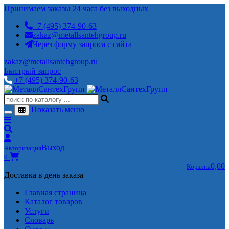
Принимаем заказы 24 часа без выходных
+7 (495) 374-90-63
zakaz@metallsantehgroup.ru
Через форму запроса с сайта
zakaz@metallsantehgroup.ru
Быстрый запрос
+7 (495) 374-90-63
Показать меню
Выход
Авторизация
0
0,00
Корзина
Доставка в день заказа
Главная страница
Каталог товаров
Услуги
Словарь