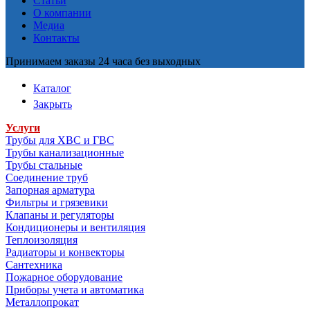
Статьи
О компании
Медиа
Контакты
Принимаем заказы 24 часа без выходных
Каталог
Закрыть
Услуги
Трубы для ХВС и ГВС
Трубы канализационные
Трубы стальные
Соединение труб
Запорная арматура
Фильтры и грязевики
Клапаны и регуляторы
Кондиционеры и вентиляция
Теплоизоляция
Радиаторы и конвекторы
Сантехника
Пожарное оборудование
Приборы учета и автоматика
Металлопрокат