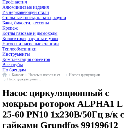
Профнастил
Алюминиевые изделия
Из нержавеющей стали
Стальные тросы, канаты, коуши
Баки, ёмкости, кессоны
Крепеж
Котлы газовые и дымоходы
Коллекторы, группы и узлы
Насосы и насосные станции
Теплообменники
Инструменты
Комплектация объектов
Все трубы
По брендам
Главная
Каталог
Насосы и насосные станции
Насосы циркуляционные с мокрым ротором
Насос циркуляционный с мокрым ротором ALPHA1 Grundfos
Насос циркуляционный с
мокрым ротором ALPHA1 L
25-60 PN10 1х230В/50Гц в/к с
гайками Grundfos 99199612