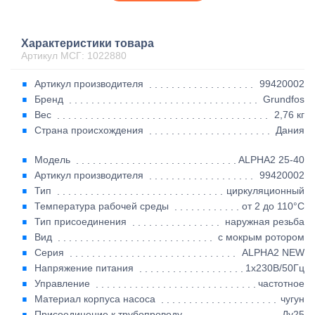
Характеристики товара
Артикул МСГ: 1022880
Артикул производителя
99420002
Бренд
Grundfos
Вес
2,76 кг
Страна происхождения
Дания
Модель
ALPHA2 25-40
Артикул производителя
99420002
Тип
циркуляционный
Температура рабочей среды
от 2 до 110°C
Тип присоединения
наружная резьба
Вид
с мокрым ротором
Серия
ALPHA2 NEW
Напряжение питания
1х230В/50Гц
Управление
частотное
Материал корпуса насоса
чугун
Присоединение к трубопроводу
Ду25