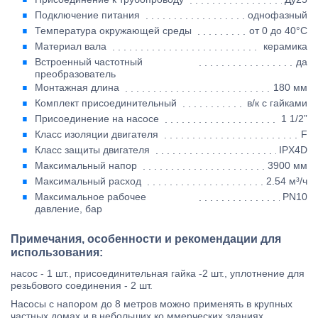
Подключение питания
однофазный
Температура окружающей среды
от 0 до 40°C
Материал вала
керамика
Встроенный частотный
да
преобразователь
Монтажная длина
180 мм
Комплект присоединительный
в/к с гайками
Присоединение на насосе
1 1/2”
Класс изоляции двигателя
F
Класс защиты двигателя
IPX4D
Максимальный напор
3900 мм
Максимальный расход
2.54 м³/ч
Максимальное рабочее
PN10
давление, бар
Примечания, особенности и рекомендации для
использования:
насос - 1 шт., присоединительная гайка -2 шт., уплотнение для
резьбового соединения - 2 шт.
Насосы с напором до 8 метров можно применять в крупных
частных домах и в небольших ко ммерческих зданиях.