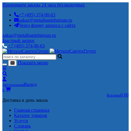
Принимаем заказы 24 часа без выходных
+7 (495) 374-90-63
zakaz@metallsantehgroup.ru
Через форму запроса с сайта
zakaz@metallsantehgroup.ru
Быстрый запрос
+7 (495) 374-90-63
Показать меню
Выход
Авторизация
0
0,00
Корзина
Доставка в день заказа
Главная страница
Каталог товаров
Услуги
Словарь