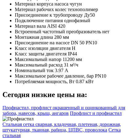
Материал корпуса насоса
чугун
Материал рабочих колес
технополимер
Присоединение к трубопроводу
Ду50
Подключение питания
однофазный
Материал вала
AISI 420
Встроенный частотный преобразователь
нет
Монтажная длина
280 мм
Присоединение на насосе
DN 50 PN10
Класс изоляции двигателя
H
Класс защиты двигателя
IP44
Максимальный напор
11200 мм
Максимальный расход
31 м³/ч
Номинальный ток
3.97 A
Максимальное рабочее давление, бар
PN10
Потребляемая мощность, Вт
0.87 кВт
Сегодня низкие цены на:
Профнастил, профлист окрашенный и оцинкованный для
забора, навесов, крыш, ангаров
Профлист и профнастил
Стальная сетка сварная, кладочная, плетеная, дорожная,
штукатурная, тканная, рабица, ЦПВС, проволока
Сетка
стальная