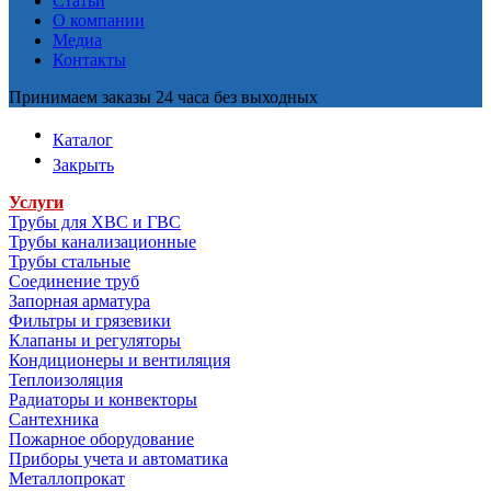
Статьи
О компании
Медиа
Контакты
Принимаем заказы 24 часа без выходных
Каталог
Закрыть
Услуги
Трубы для ХВС и ГВС
Трубы канализационные
Трубы стальные
Соединение труб
Запорная арматура
Фильтры и грязевики
Клапаны и регуляторы
Кондиционеры и вентиляция
Теплоизоляция
Радиаторы и конвекторы
Сантехника
Пожарное оборудование
Приборы учета и автоматика
Металлопрокат