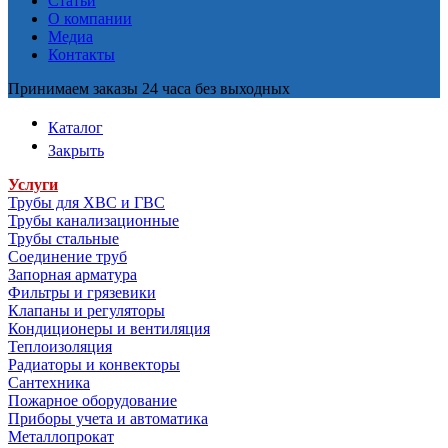
Статьи
О компании
Медиа
Контакты
Принимаем заказы 24 часа без выходных
Каталог
Закрыть
Услуги
Трубы для ХВС и ГВС
Трубы канализационные
Трубы стальные
Соединение труб
Запорная арматура
Фильтры и грязевики
Клапаны и регуляторы
Кондиционеры и вентиляция
Теплоизоляция
Радиаторы и конвекторы
Сантехника
Пожарное оборудование
Приборы учета и автоматика
Металлопрокат