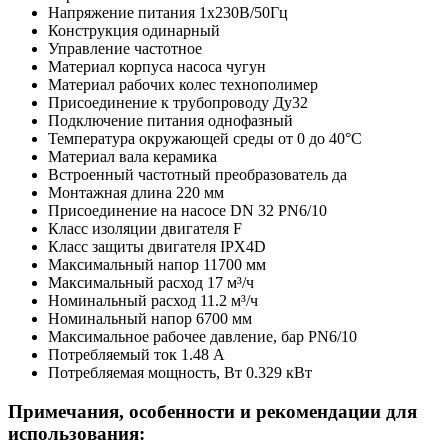
Напряжение питания
1х230В/50Гц
Конструкция
одинарный
Управление
частотное
Материал корпуса насоса
чугун
Материал рабочих колес
технополимер
Присоединение к трубопроводу
Ду32
Подключение питания
однофазный
Температура окружающей среды
от 0 до 40°C
Материал вала
керамика
Встроенный частотный преобразователь
да
Монтажная длина
220 мм
Присоединение на насосе
DN 32 PN6/10
Класс изоляции двигателя
F
Класс защиты двигателя
IPX4D
Максимальный напор
11700 мм
Максимальный расход
17 м³/ч
Номинальный расход
11.2 м³/ч
Номинальный напор
6700 мм
Максимальное рабочее давление, бар
PN6/10
Потребляемый ток
1.48 А
Потребляемая мощность, Вт
0.329 кВт
Примечания, особенности и рекомендации для
использования: