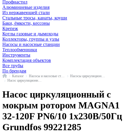
Профнастил
Алюминиевые изделия
Из нержавеющей стали
Стальные тросы, канаты, коуши
Баки, ёмкости, кессоны
Крепеж
Котлы газовые и дымоходы
Коллекторы, группы и узлы
Насосы и насосные станции
Теплообменники
Инструменты
Комплектация объектов
Все трубы
По брендам
Главная
Каталог
Насосы и насосные станции
Насосы циркуляционные с мокрым ротором
Насос циркуляционный с мокрым ротором MAGNA1 фланец Grundfos
Насос циркуляционный с
мокрым ротором MAGNA1
32-120F PN6/10 1х230В/50Гц
Grundfos 99221285