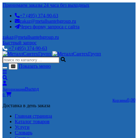
Принимаем заказы 24 часа без выходных
+7 (495) 374-90-63
zakaz@metallsantehgroup.ru
Через форму запроса с сайта
zakaz@metallsantehgroup.ru
Быстрый запрос
+7 (495) 374-90-63
Показать меню
Выход
Авторизация
0
0,00
Корзина
Доставка в день заказа
Главная страница
Каталог товаров
Услуги
Словарь