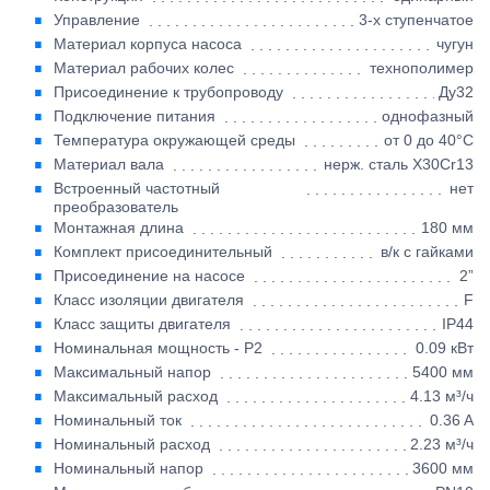
Управление
3-х ступенчатое
Материал корпуса насоса
чугун
Материал рабочих колес
технополимер
Присоединение к трубопроводу
Ду32
Подключение питания
однофазный
Температура окружающей среды
от 0 до 40°C
Материал вала
нерж. сталь X30Cr13
Встроенный частотный
нет
преобразователь
Монтажная длина
180 мм
Комплект присоединительный
в/к с гайками
Присоединение на насосе
2”
Класс изоляции двигателя
F
Класс защиты двигателя
IP44
Номинальная мощность - P2
0.09 кВт
Максимальный напор
5400 мм
Максимальный расход
4.13 м³/ч
Номинальный ток
0.36 A
Номинальный расход
2.23 м³/ч
Номинальный напор
3600 мм