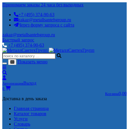
Принимаем заказы 24 часа без выходных
+7 (495) 374-90-63
zakaz@metallsantehgroup.ru
Через форму запроса с сайта
zakaz@metallsantehgroup.ru
Быстрый запрос
+7 (495) 374-90-63
Показать меню
Выход
Авторизация
0
0,00
Корзина
Доставка в день заказа
Главная страница
Каталог товаров
Услуги
Словарь