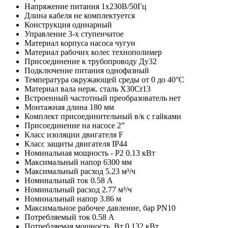
Напряжение питания
1х230В/50Гц
Длина кабеля
не комплектуется
Конструкция
одинарный
Управление
3-х ступенчатое
Материал корпуса насоса
чугун
Материал рабочих колес
технополимер
Присоединение к трубопроводу
Ду32
Подключение питания
однофазный
Температура окружающей среды
от 0 до 40°C
Материал вала
нерж. сталь X30Cr13
Встроенный частотный преобразователь
нет
Монтажная длина
180 мм
Комплект присоединительный
в/к с гайками
Присоединение на насосе
2”
Класс изоляции двигателя
F
Класс защиты двигателя
IP44
Номинальная мощность - P2
0.13 кВт
Максимальный напор
6300 мм
Максимальный расход
5.23 м³/ч
Номинальный ток
0.58 A
Номинальный расход
2.77 м³/ч
Номинальный напор
3.86 м
Максимальное рабочее давление, бар
PN10
Потребляемый ток
0.58 А
Потребляемая мощность, Вт
0.132 кВт