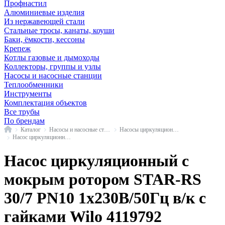
Профнастил
Алюминиевые изделия
Из нержавеющей стали
Стальные тросы, канаты, коуши
Баки, ёмкости, кессоны
Крепеж
Котлы газовые и дымоходы
Коллекторы, группы и узлы
Насосы и насосные станции
Теплообменники
Инструменты
Комплектация объектов
Все трубы
По брендам
Главная
Каталог
Насосы и насосные станции
Насосы циркуляционные с мокрым ротором
Насос циркуляционный с мокрым ротором STAR-RS Wilo
Насос циркуляционный с
мокрым ротором STAR-RS
30/7 PN10 1х230В/50Гц в/к с
гайками Wilo 4119792