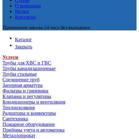
Статьи
О компании
Медиа
Контакты
Принимаем заказы 24 часа без выходных
Каталог
Закрыть
Услуги
Трубы для ХВС и ГВС
Трубы канализационные
Трубы стальные
Соединение труб
Запорная арматура
Фильтры и грязевики
Клапаны и регуляторы
Кондиционеры и вентиляция
Теплоизоляция
Радиаторы и конвекторы
Сантехника
Пожарное оборудование
Приборы учета и автоматика
Металлопрокат