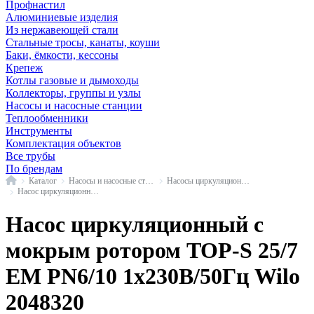
Профнастил
Алюминиевые изделия
Из нержавеющей стали
Стальные тросы, канаты, коуши
Баки, ёмкости, кессоны
Крепеж
Котлы газовые и дымоходы
Коллекторы, группы и узлы
Насосы и насосные станции
Теплообменники
Инструменты
Комплектация объектов
Все трубы
По брендам
Главная
Каталог
Насосы и насосные станции
Насосы циркуляционные с мокрым ротором
Насос циркуляционный с мокрым ротором TOP-S резьба Wilo
Насос циркуляционный с
мокрым ротором TOP-S 25/7
EM PN6/10 1х230В/50Гц Wilo
2048320