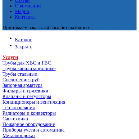
Статьи
О компании
Медиа
Контакты
Принимаем заказы 24 часа без выходных
Каталог
Закрыть
Услуги
Трубы для ХВС и ГВС
Трубы канализационные
Трубы стальные
Соединение труб
Запорная арматура
Фильтры и грязевики
Клапаны и регуляторы
Кондиционеры и вентиляция
Теплоизоляция
Радиаторы и конвекторы
Сантехника
Пожарное оборудование
Приборы учета и автоматика
Металлопрокат