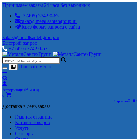
Принимаем заказы 24 часа без выходных
+7 (495) 374-90-63
zakaz@metallsantehgroup.ru
Через форму запроса с сайта
zakaz@metallsantehgroup.ru
Быстрый запрос
+7 (495) 374-90-63
Показать меню
Выход
Авторизация
0
0,00
Корзина
Доставка в день заказа
Главная страница
Каталог товаров
Услуги
Словарь