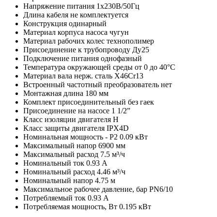
Напряжение питания
1х230В/50Гц
Длина кабеля
не комплектуется
Конструкция
одинарный
Материал корпуса насоса
чугун
Материал рабочих колес
технополимер
Присоединение к трубопроводу
Ду25
Подключение питания
однофазный
Температура окружающей среды
от 0 до 40°C
Материал вала
нерж. сталь X46Cr13
Встроенный частотный преобразователь
нет
Монтажная длина
180 мм
Комплект присоединительный
без гаек
Присоединение на насосе
1 1/2”
Класс изоляции двигателя
H
Класс защиты двигателя
IPX4D
Номинальная мощность - P2
0.09 кВт
Максимальный напор
6900 мм
Максимальный расход
7.5 м³/ч
Номинальный ток
0.93 A
Номинальный расход
4.46 м³/ч
Номинальный напор
4.75 м
Максимальное рабочее давление, бар
PN6/10
Потребляемый ток
0.93 А
Потребляемая мощность, Вт
0.195 кВт