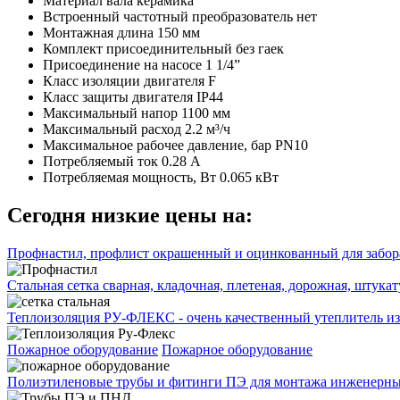
Материал вала
керамика
Встроенный частотный преобразователь
нет
Монтажная длина
150 мм
Комплект присоединительный
без гаек
Присоединение на насосе
1 1/4”
Класс изоляции двигателя
F
Класс защиты двигателя
IP44
Максимальный напор
1100 мм
Максимальный расход
2.2 м³/ч
Максимальное рабочее давление, бар
PN10
Потребляемый ток
0.28 А
Потребляемая мощность, Вт
0.065 кВт
Сегодня низкие цены на:
Профнастил, профлист окрашенный и оцинкованный для забора
Стальная сетка сварная, кладочная, плетеная, дорожная, штука
Теплоизоляция РУ-ФЛЕКС - очень качественный утеплитель из
Пожарное оборудование
Пожарное оборудование
Полиэтиленовые трубы и фитинги ПЭ для монтажа инженерных