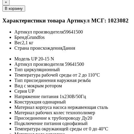
+
В корзину
Характеристики товара
Артикул МСГ: 1023082
Артикул производителя
59641500
Бренд
Grundfos
Вес
2,1 кг
Страна происхождения
Дания
Модель
UP 20-15 N
Артикул производителя
59641500
Тип
циркуляционный
Температура рабочей среды
от 2 до 110°C
Тип присоединения
наружная резьба
Вид
с мокрым ротором
Серия
UP
Напряжение питания
1х230В/50Гц
Конструкция
одинарный
Материал корпуса насоса
нержавеющая сталь
Материал рабочих колес
технополимер
Присоединение к трубопроводу
Ду20
Подключение питания
однофазный
Температура окружающей среды
от 0 до 40°C