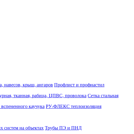
, навесов, крыш, ангаров
Профлист и профнастил
турная, тканная, рабица, ЦПВС, проволока
Сетка стальная
 вспененного каучука
РУ-ФЛЕКС теплоизоляция
 систем на объектах
Трубы ПЭ и ПНД