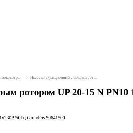
Насосы циркуляционные с мокрым ротором
Насос циркуляционный с мокрым ротором UP корпус - нержавеющая сталь Grundfos
ым ротором UP 20-15 N PN10 