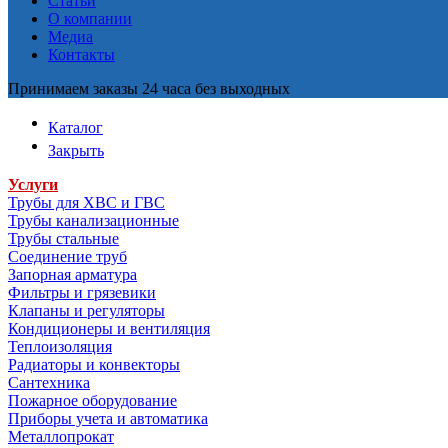
Статьи
О компании
Медиа
Контакты
Принимаем заказы 24 часа без выходных
Каталог
Закрыть
Услуги
Трубы для ХВС и ГВС
Трубы канализационные
Трубы стальные
Соединение труб
Запорная арматура
Фильтры и грязевики
Клапаны и регуляторы
Кондиционеры и вентиляция
Теплоизоляция
Радиаторы и конвекторы
Сантехника
Пожарное оборудование
Приборы учета и автоматика
Металлопрокат