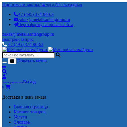
Принимаем заказы 24 часа без выходных
+7 (495) 374-90-63
zakaz@metallsantehgroup.ru
Через форму запроса с сайта
zakaz@metallsantehgroup.ru
Быстрый запрос
+7 (495) 374-90-63
Показать меню
Выход
Авторизация
0
Доставка в день заказа
Главная страница
Каталог товаров
Услуги
Словарь