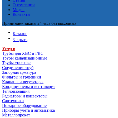
Статьи
О компании
Медиа
Контакты
Принимаем заказы 24 часа без выходных
Каталог
Закрыть
Услуги
Трубы для ХВС и ГВС
Трубы канализационные
Трубы стальные
Соединение труб
Запорная арматура
Фильтры и грязевики
Клапаны и регуляторы
Кондиционеры и вентиляция
Теплоизоляция
Радиаторы и конвекторы
Сантехника
Пожарное оборудование
Приборы учета и автоматика
Металлопрокат