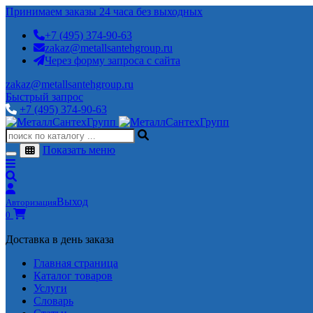
Принимаем заказы 24 часа без выходных
+7 (495) 374-90-63
zakaz@metallsantehgroup.ru
Через форму запроса с сайта
zakaz@metallsantehgroup.ru
Быстрый запрос
+7 (495) 374-90-63
Показать меню
Выход
Авторизация
0
Доставка в день заказа
Главная страница
Каталог товаров
Услуги
Словарь