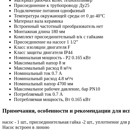
Материал рабочих колес
технополимер
Присоединение к трубопроводу
Ду25
Подключение питания
однофазный
Температура окружающей среды
от 0 до 40°C
Материал вала
керамика
Встроенный частотный преобразователь
нет
Монтажная длина
180 мм
Комплект присоединительный
в/к с гайками
Присоединение на насосе
1 1/2”
Класс изоляции двигателя
F
Класс защиты двигателя
IP44
Номинальная мощность - P2
0.165 кВт
Максимальный напор
8 м
Максимальный расход
8 м³/ч
Номинальный ток
0.7 A
Номинальный расход
4.8 м³/ч
Номинальный напор
4700 мм
Максимальное рабочее давление, бар
PN10
Потребляемый ток
0.7 А
Потребляемая мощность, Вт
0.165 кВт
Примечания, особенности и рекомендации для ис
насос - 1 шт., присоединительная гайка -2 шт., уплотнение для 
Насос встроен в линию