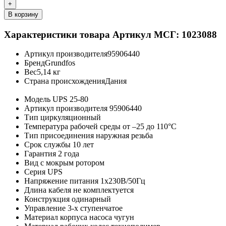
+
В корзину
Характеристики товара
Артикул МСГ: 1023088
Артикул производителя
95906440
Бренд
Grundfos
Вес
5,14 кг
Страна происхождения
Дания
Модель
UPS 25-80
Артикул производителя
95906440
Тип
циркуляционный
Температура рабочей среды
от –25 до 110°C
Тип присоединения
наружная резьба
Срок службы
10 лет
Гарантия
2 года
Вид
с мокрым ротором
Серия
UPS
Напряжение питания
1х230В/50Гц
Длина кабеля
не комплектуется
Конструкция
одинарный
Управление
3-х ступенчатое
Материал корпуса насоса
чугун