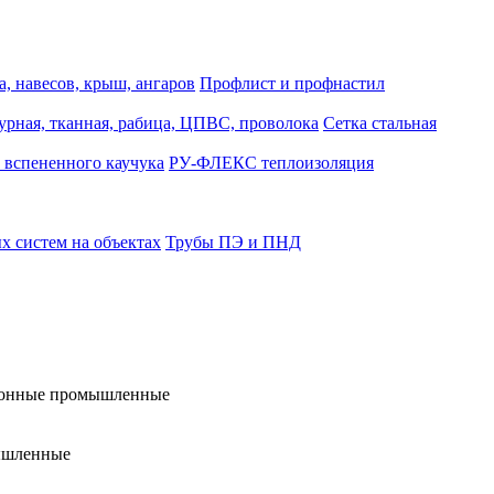
, навесов, крыш, ангаров
Профлист и профнастил
турная, тканная, рабица, ЦПВС, проволока
Сетка стальная
 вспененного каучука
РУ-ФЛЕКС теплоизоляция
 систем на объектах
Трубы ПЭ и ПНД