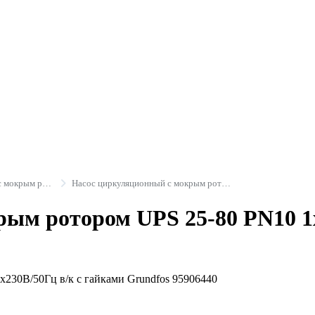
Насосы циркуляционные с мокрым ротором
Насос циркуляционный с мокрым ротором UPS серия 100 в/к с гайками Grundfos
ым ротором UPS 25-80 PN10 1х