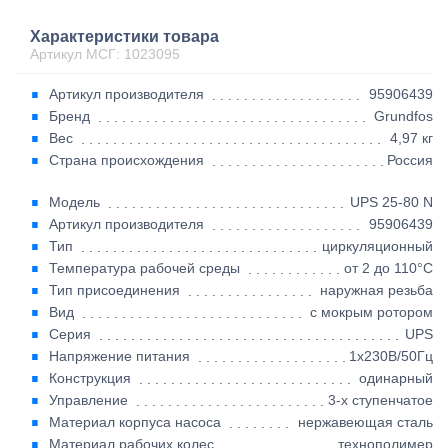
Характеристики товара
Артикул МСГ: 1023095
Артикул производителя
95906439
Бренд
Grundfos
Вес
4,97 кг
Страна происхождения
Россия
Модель
UPS 25-80 N
Артикул производителя
95906439
Тип
циркуляционный
Температура рабочей среды
от 2 до 110°C
Тип присоединения
наружная резьба
Вид
с мокрым ротором
Серия
UPS
Напряжение питания
1х230В/50Гц
Конструкция
одинарный
Управление
3-х ступенчатое
Материал корпуса насоса
нержавеющая сталь
Материал рабочих колес
технополимер