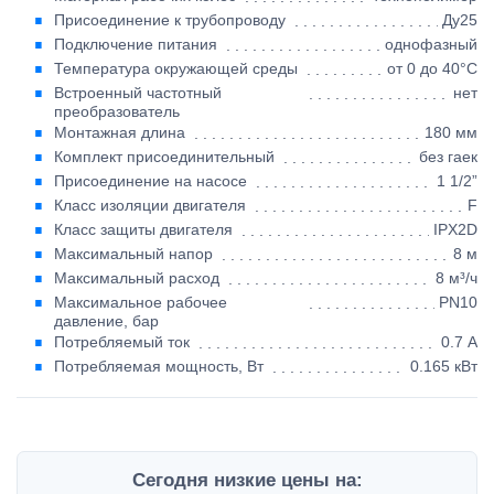
Присоединение к трубопроводу
Ду25
Подключение питания
однофазный
Температура окружающей среды
от 0 до 40°C
Встроенный частотный
нет
преобразователь
Монтажная длина
180 мм
Комплект присоединительный
без гаек
Присоединение на насосе
1 1/2”
Класс изоляции двигателя
F
Класс защиты двигателя
IPX2D
Максимальный напор
8 м
Максимальный расход
8 м³/ч
Максимальное рабочее
PN10
давление, бар
Потребляемый ток
0.7 А
Потребляемая мощность, Вт
0.165 кВт
Сегодня низкие цены на: