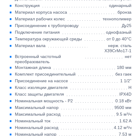
Конструкция
одинарный
Материал корпуса насоса
бронза
Материал рабочих колес
технополимер
Присоединение к трубопроводу
Ду25
Подключение питания
однофазный
Температура окружающей среды
от 0 до 40°C
Материал вала
нерж. сталь
X39CrMo17-1
Встроенный частотный
нет
преобразователь
Монтажная длина
180 мм
Комплект присоединительный
без гаек
Присоединение на насосе
1 1/2”
Класс изоляции двигателя
H
Класс защиты двигателя
IPX4D
Номинальная мощность - P2
0.18 кВт
Максимальный напор
9500 мм
Максимальный расход
9.5 м³/ч
Номинальный ток
1.62 A
Номинальный расход
4.12 м³/ч
Номинальный напор
7.53 м