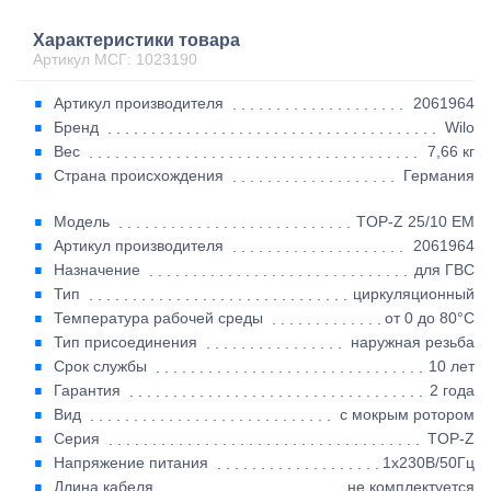
Характеристики товара
Артикул МСГ: 1023190
Артикул производителя
2061964
Бренд
Wilo
Вес
7,66 кг
Страна происхождения
Германия
Модель
TOP-Z 25/10 EM
Артикул производителя
2061964
Назначение
для ГВС
Тип
циркуляционный
Температура рабочей среды
от 0 до 80°C
Тип присоединения
наружная резьба
Срок службы
10 лет
Гарантия
2 года
Вид
с мокрым ротором
Серия
TOP-Z
Напряжение питания
1х230В/50Гц
Длина кабеля
не комплектуется