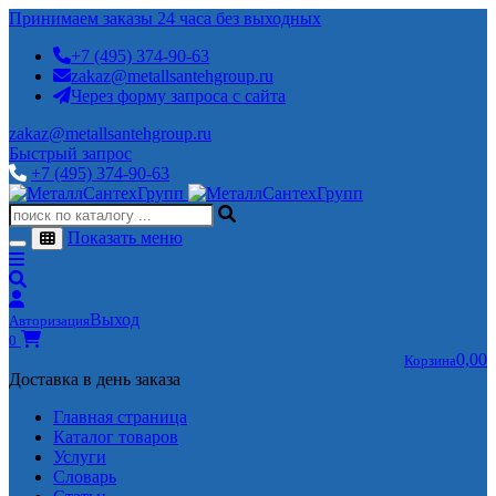
Принимаем заказы 24 часа без выходных
+7 (495) 374-90-63
zakaz@metallsantehgroup.ru
Через форму запроса с сайта
zakaz@metallsantehgroup.ru
Быстрый запрос
+7 (495) 374-90-63
Показать меню
Выход
Авторизация
0
0,00
Корзина
Доставка в день заказа
Главная страница
Каталог товаров
Услуги
Словарь