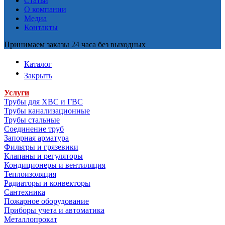
Статьи
О компании
Медиа
Контакты
Принимаем заказы 24 часа без выходных
Каталог
Закрыть
Услуги
Трубы для ХВС и ГВС
Трубы канализационные
Трубы стальные
Соединение труб
Запорная арматура
Фильтры и грязевики
Клапаны и регуляторы
Кондиционеры и вентиляция
Теплоизоляция
Радиаторы и конвекторы
Сантехника
Пожарное оборудование
Приборы учета и автоматика
Металлопрокат