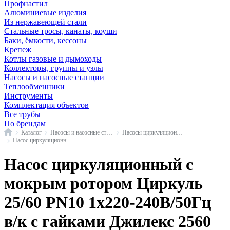
Профнастил
Алюминиевые изделия
Из нержавеющей стали
Стальные тросы, канаты, коуши
Баки, ёмкости, кессоны
Крепеж
Котлы газовые и дымоходы
Коллекторы, группы и узлы
Насосы и насосные станции
Теплообменники
Инструменты
Комплектация объектов
Все трубы
По брендам
Главная
Каталог
Насосы и насосные станции
Насосы циркуляционные с мокрым ротором
Насос циркуляционный с мокрым ротором Циркуль Джилекс
Насос циркуляционный с
мокрым ротором Циркуль
25/60 PN10 1х220-240В/50Гц
в/к с гайками Джилекс 2560