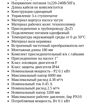
Напряжение питания
1х220-240В/50Гц
Длина кабеля
не комплектуется
Конструкция
одинарный
Управление
3-х ступенчатое
Материал корпуса насоса
чугун
Материал рабочих колес
технополимер
Присоединение к трубопроводу
Ду25
Подключение питания
однофазный
Температура окружающей среды
от 0 до 50°C
Материал вала
керамика
Встроенный частотный преобразователь
нет
Монтажная длина
180 мм
Комплект присоединительный
в/к с гайками
Присоединение на насосе
1”
Класс изоляции двигателя
F
Класс защиты двигателя
IP44
Номинальная мощность - P2
0.1 кВт
Максимальный напор
6000 мм
Максимальный расход
4.38 м³/ч
Номинальный ток
0.45 A
Номинальный расход
2.5 м³/ч
Номинальный напор
3200 мм
Максимальное рабочее давление, бар
PN10
Потребляемая мощность, Вт
0.1 кВт