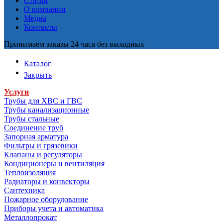
Статьи
О компании
Медиа
Контакты
Принимаем заказы 24 часа без выходных
Каталог
Закрыть
Услуги
Трубы для ХВС и ГВС
Трубы канализационные
Трубы стальные
Соединение труб
Запорная арматура
Фильтры и грязевики
Клапаны и регуляторы
Кондиционеры и вентиляция
Теплоизоляция
Радиаторы и конвекторы
Сантехника
Пожарное оборудование
Приборы учета и автоматика
Металлопрокат