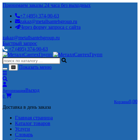
Принимаем заказы 24 часа без выходных
+7 (495) 374-90-63
zakaz@metallsantehgroup.ru
Через форму запроса с сайта
zakaz@metallsantehgroup.ru
Быстрый запрос
+7 (495) 374-90-63
Показать меню
Выход
Авторизация
0
0,00
Корзина
Доставка в день заказа
Главная страница
Каталог товаров
Услуги
Словарь