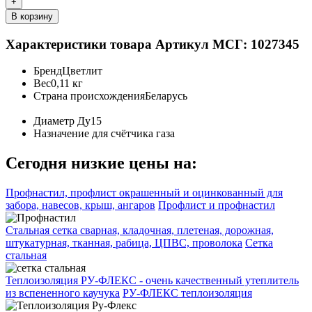
+
В корзину
Характеристики товара
Артикул МСГ: 1027345
Бренд
Цветлит
Вес
0,11 кг
Страна происхождения
Беларусь
Диаметр
Ду15
Назначение
для счётчика газа
Сегодня низкие цены на:
Профнастил, профлист окрашенный и оцинкованный для
забора, навесов, крыш, ангаров
Профлист и профнастил
Стальная сетка сварная, кладочная, плетеная, дорожная,
штукатурная, тканная, рабица, ЦПВС, проволока
Сетка
стальная
Теплоизоляция РУ-ФЛЕКС - очень качественный утеплитель
из вспененного каучука
РУ-ФЛЕКС теплоизоляция