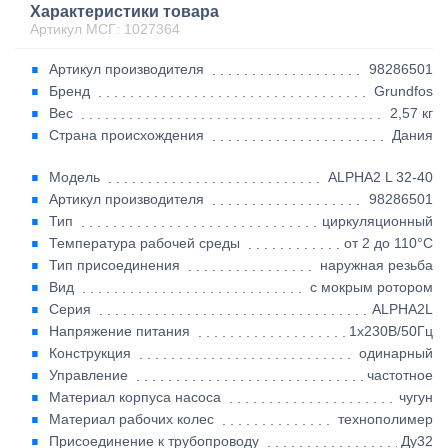
Характеристики товара
Артикул МСГ: 1027364
Артикул производителя
98286501
Бренд
Grundfos
Вес
2,57 кг
Страна происхождения
Дания
Модель
ALPHA2 L 32-40
Артикул производителя
98286501
Тип
циркуляционный
Температура рабочей среды
от 2 до 110°C
Тип присоединения
наружная резьба
Вид
с мокрым ротором
Серия
ALPHA2L
Напряжение питания
1х230В/50Гц
Конструкция
одинарный
Управление
частотное
Материал корпуса насоса
чугун
Материал рабочих колес
технополимер
Присоединение к трубопроводу
Ду32