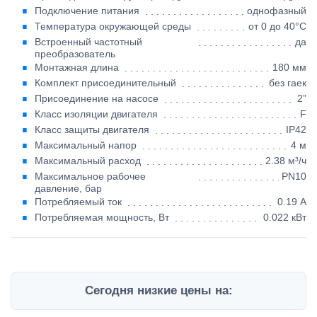
Подключение питания
однофазный
Температура окружающей среды
от 0 до 40°C
Встроенный частотный
да
преобразователь
Монтажная длина
180 мм
Комплект присоединительный
без гаек
Присоединение на насосе
2”
Класс изоляции двигателя
F
Класс защиты двигателя
IP42
Максимальный напор
4 м
Максимальный расход
2.38 м³/ч
Максимальное рабочее
PN10
давление, бар
Потребляемый ток
0.19 А
Потребляемая мощность, Вт
0.022 кВт
Сегодня низкие цены на: