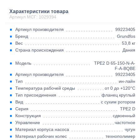
Характеристики товара
Артикул МСГ: 1029394
Артикул производителя
99223405
Бренд
Grundfos
Вес
53,8 кг
Страна происхождения
Дания
Модель
TPE2 D 65-150-N-A-
F-A-BQBE
Артикул производителя
99223405
Тип
ин-лайн
Температура рабочей среды
от 0 до +120°C
Тип присоединения
фланец круглый
Вид
с сухим ротором
Серия
TPE2 D
Конструкция
сдвоенный
Управление
частотное
Материал корпуса насоса
чугун
Материал рабочих колес
технополимер