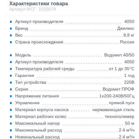
Характеристики товара
Артикул МСГ: 1032679
Артикул производителя
4050
Бренд
Джилекс
Вес
8,8 кг
Страна происхождения
Россия
Модель
Водомет 40/50
Артикул производителя
4050
Температура рабочей среды
от 1 до 35°C
Гарантия
1 год
Тип устройства
220В
Серия
Водомет ПРОФ
Напряжение питания
1х200-240В/50Гц
Управление
прямой пуск
Материал корпуса насоса
нержавеющая сталь
Материал рабочих колес
технополимер
Максимальный напор
50 м
Максимальный расход
2.4 м³/ч
Номинальный расход
2.4 м³/ч