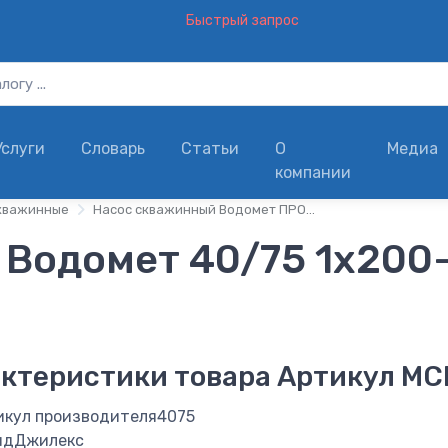
Быстрый запрос
Услуги
Словарь
Статьи
О
Медиа
компании
кважинные
Насос скважинный Водомет ПРОФ Джилекс
 Водомет 40/75 1х200
ктеристики товара
Артикул МС
икул производителя
4075
нд
Джилекс