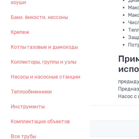
Диам
коуши
Мак
Макс
Баки, ёмкости, кессоны
Числ
Теп
Крепеж
Защи
Пот
Котлы газовые и дымоходы
Прим
Коллекторы, группы и узлы
испо
Насосы и насосные станции
предыду
Предназ
Теплообменники
Насос с 
Инструменты
Комплектация объектов
Все трубы