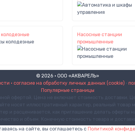
 колодезные
Насосные станции
промышленные
© 2026 · ООО «АКВАРЕЛЬ»
ти • согласие на обработку личных данных (cookie)
•
по
Популярные страницы
чной офертой. Цена не включает стоимость доставки. Це
айте носят иллюстративный характер, реальный товар м
р и расценивается, как приглашение делать оферты на 
личество и объем. Конечную стоимость товара и достав
таваясь на сайте, вы соглашаетесь с
Политикой конфид