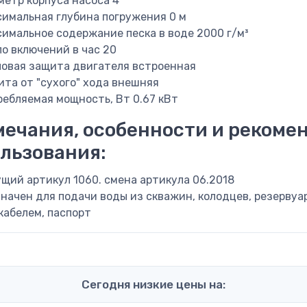
етр корпуса насоса
4”
симальная глубина погружения
0 м
имальное содержание песка в воде
2000 г/м³
о включений в час
20
ловая защита двигателя
встроенная
та от "сухого" хода
внешняя
ребляемая мощность, Вт
0.67 кВт
ечания, особенности и рекоме
льзования:
щий артикул 1060. смена артикула 06.2018
начен для подачи воды из скважин, колодцев, резервуа
кабелем, паспорт
Сегодня низкие цены на: