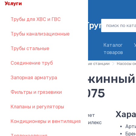
Услуги
zakaz@metallsantehgroup.ru
Трубы для ХВС и ГВС
Трубы канализационные
Доставка в день
Каталог
Трубы стальные
заказа
товаров
Соединение труб
Главная
Каталог
Насосы и насосные станции
Насосы с
Насос скважинный
Запорная арматура
Джилекс 4075
Фильтры и грязевики
Клапаны и регуляторы
Хара
Кондиционеры и вентиляция
Арт
Бре
Теплоизоляция