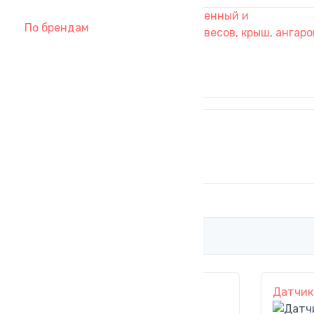
Профнастил, профлист окрашенный и
По брендам
оцинкованный для забора, навесов, крыш, ангаро
Пожарное оборудование
Насосы вибрационные
Датчик