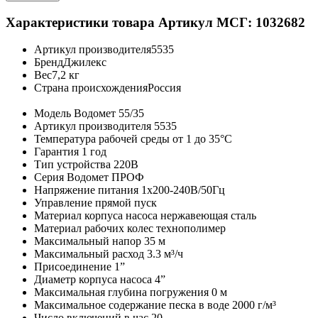
Характеристики товара
Артикул МСГ: 1032682
Артикул производителя
5535
Бренд
Джилекс
Вес
7,2 кг
Страна происхождения
Россия
Модель
Водомет 55/35
Артикул производителя
5535
Температура рабочей среды
от 1 до 35°C
Гарантия
1 год
Тип устройства
220В
Серия
Водомет ПРОФ
Напряжение питания
1х200-240В/50Гц
Управление
прямой пуск
Материал корпуса насоса
нержавеющая сталь
Материал рабочих колес
технополимер
Максимальный напор
35 м
Максимальный расход
3.3 м³/ч
Присоединение
1”
Диаметр корпуса насоса
4”
Максимальная глубина погружения
0 м
Максимальное содержание песка в воде
2000 г/м³
Число включений в час
20