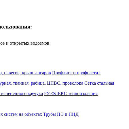
пользования:
ров и открытых водоемов
, навесов, крыш, ангаров
Профлист и профнастил
турная, тканная, рабица, ЦПВС, проволока
Сетка стальная
 вспененного каучука
РУ-ФЛЕКС теплоизоляция
 систем на объектах
Трубы ПЭ и ПНД