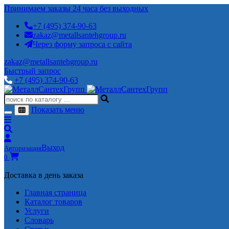
Принимаем заказы 24 часа без выходных
+7 (495) 374-90-63
zakaz@metallsantehgroup.ru
Через форму запроса с сайта
zakaz@metallsantehgroup.ru
Быстрый запрос
+7 (495) 374-90-63
Показать меню
Выход
Авторизация
0
Доставка в день заказа
Главная страница
Каталог товаров
Услуги
Словарь