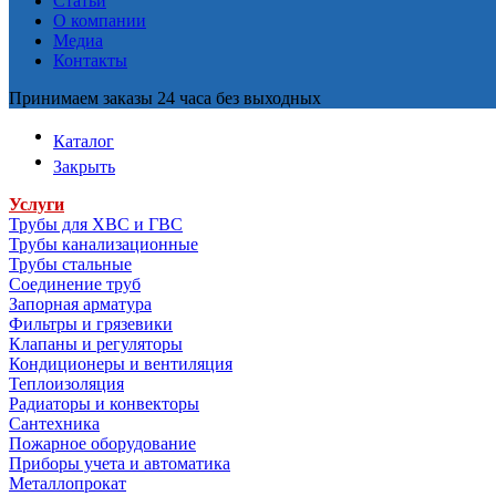
Статьи
О компании
Медиа
Контакты
Принимаем заказы 24 часа без выходных
Каталог
Закрыть
Услуги
Трубы для ХВС и ГВС
Трубы канализационные
Трубы стальные
Соединение труб
Запорная арматура
Фильтры и грязевики
Клапаны и регуляторы
Кондиционеры и вентиляция
Теплоизоляция
Радиаторы и конвекторы
Сантехника
Пожарное оборудование
Приборы учета и автоматика
Металлопрокат