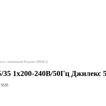
Насос скважинный Водомет ПРОФ Джилекс
/35 1х200-240В/50Гц Джилекс 