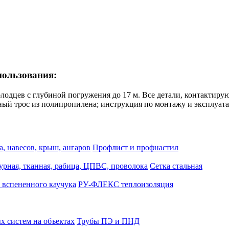
пользования:
колодцев с глубиной погружения до 17 м. Все детали, контакти
ный трос из полипропилена; инструкция по монтажу и эксплуат
, навесов, крыш, ангаров
Профлист и профнастил
турная, тканная, рабица, ЦПВС, проволока
Сетка стальная
 вспененного каучука
РУ-ФЛЕКС теплоизоляция
 систем на объектах
Трубы ПЭ и ПНД