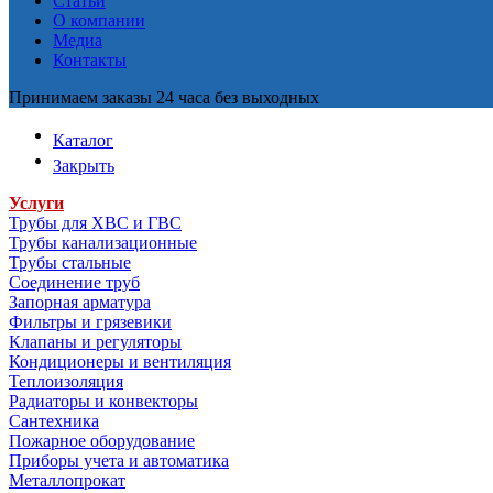
Статьи
О компании
Медиа
Контакты
Принимаем заказы 24 часа без выходных
Каталог
Закрыть
Услуги
Трубы для ХВС и ГВС
Трубы канализационные
Трубы стальные
Соединение труб
Запорная арматура
Фильтры и грязевики
Клапаны и регуляторы
Кондиционеры и вентиляция
Теплоизоляция
Радиаторы и конвекторы
Сантехника
Пожарное оборудование
Приборы учета и автоматика
Металлопрокат