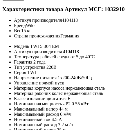
Характеристики товара
Артикул МСГ: 1032910
Артикул производителя
4104118
Бренд
Wilo
Вес
15 кг
Страна происхождения
Германия
Модель
TWI 5-304 EM
Артикул производителя
4104118
Температура рабочей среды
от 5 до 40°C
Гарантия
2 года
Тип устройства
220В
Серия
TWI
Напряжение питания
1х200-240В/50Гц
Управление
прямой пуск
Материал корпуса насоса
нержавеющая сталь
Материал рабочих колес
нержавеющая сталь
Класс изоляции двигателя
F
Номинальная мощность - P2
0.55 кВт
Максимальный напор
44 м
Максимальный расход
6 м³/ч
Номинальный ток
4.5 А
Номинальный расход
3.2 м³/ч
Номинальный напор
28 м