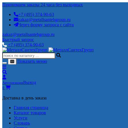
Принимаем заказы 24 часа без выходных
+7 (495) 374-90-63
zakaz@metallsantehgroup.ru
Через форму запроса с сайта
zakaz@metallsantehgroup.ru
Быстрый запрос
+7 (495) 374-90-63
Показать меню
Выход
Авторизация
0
Доставка в день заказа
Главная страница
Каталог товаров
Услуги
Словарь