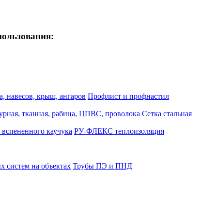
пользования:
, навесов, крыш, ангаров
Профлист и профнастил
турная, тканная, рабица, ЦПВС, проволока
Сетка стальная
 вспененного каучука
РУ-ФЛЕКС теплоизоляция
 систем на объектах
Трубы ПЭ и ПНД