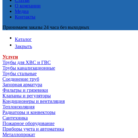
Статьи
О компании
Медиа
Контакты
Принимаем заказы 24 часа без выходных
Каталог
Закрыть
Услуги
Трубы для ХВС и ГВС
Трубы канализационные
Трубы стальные
Соединение труб
Запорная арматура
Фильтры и грязевики
Клапаны и регуляторы
Кондиционеры и вентиляция
Теплоизоляция
Радиаторы и конвекторы
Сантехника
Пожарное оборудование
Приборы учета и автоматика
Металлопрокат