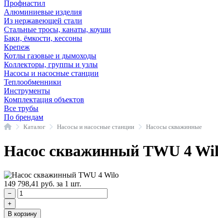
Профнастил
Алюминиевые изделия
Из нержавеющей стали
Стальные тросы, канаты, коуши
Баки, ёмкости, кессоны
Крепеж
Котлы газовые и дымоходы
Коллекторы, группы и узлы
Насосы и насосные станции
Теплообменники
Инструменты
Комплектация объектов
Все трубы
По брендам
Главная
Каталог
Насосы и насосные станции
Насосы скважинные
Насос скважинный TWU 4 Wi
149 798,41
руб.
за 1 шт.
−
+
В корзину