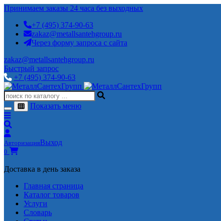
Принимаем заказы 24 часа без выходных
+7 (495) 374-90-63
zakaz@metallsantehgroup.ru
Через форму запроса с сайта
zakaz@metallsantehgroup.ru
Быстрый запрос
+7 (495) 374-90-63
Показать меню
Выход
Авторизация
0
Доставка в день заказа
Главная страница
Каталог товаров
Услуги
Словарь