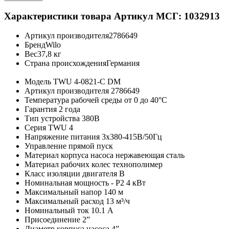
Характеристики товара
Артикул МСГ: 1032913
Артикул производителя
2786649
Бренд
Wilo
Вес
37,8 кг
Страна происхождения
Германия
Модель
TWU 4-0821-C DM
Артикул производителя
2786649
Температура рабочей среды
от 0 до 40°C
Гарантия
2 года
Тип устройства
380В
Серия
TWU 4
Напряжение питания
3х380-415В/50Гц
Управление
прямой пуск
Материал корпуса насоса
нержавеющая сталь
Материал рабочих колес
технополимер
Класс изоляции двигателя
B
Номинальная мощность - P2
4 кВт
Максимальный напор
140 м
Максимальный расход
13 м³/ч
Номинальный ток
10.1 А
Присоединение
2”
Диаметр корпуса насоса
4”