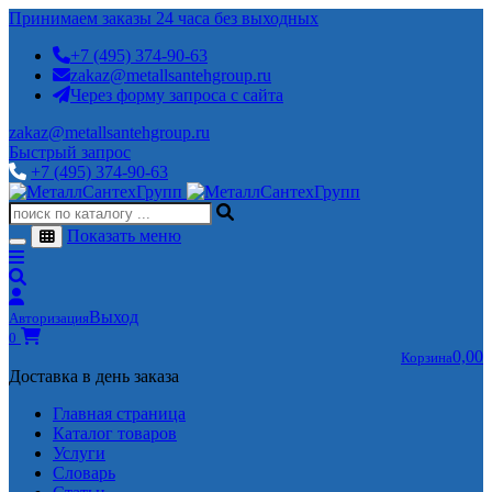
Принимаем заказы 24 часа без выходных
+7 (495) 374-90-63
zakaz@metallsantehgroup.ru
Через форму запроса с сайта
zakaz@metallsantehgroup.ru
Быстрый запрос
+7 (495) 374-90-63
Показать меню
Выход
Авторизация
0
0,00
Корзина
Доставка в день заказа
Главная страница
Каталог товаров
Услуги
Словарь