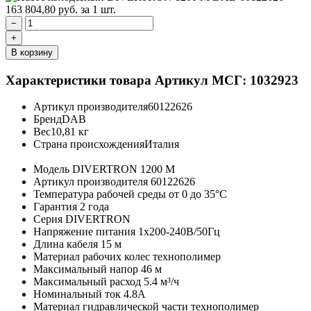
163 804,80
руб.
за 1 шт.
−
+
В корзину
Характеристики товара
Артикул МСГ: 1032923
Артикул производителя
60122626
Бренд
DAB
Вес
10,81 кг
Страна происхождения
Италия
Модель
DIVERTRON 1200 M
Артикул производителя
60122626
Температура рабочей среды
от 0 до 35°C
Гарантия
2 года
Серия
DIVERTRON
Напряжение питания
1х200-240В/50Гц
Длина кабеля
15 м
Материал рабочих колес
технополимер
Максимальный напор
46 м
Максимальный расход
5.4 м³/ч
Номинальный ток
4.8А
Материал гидравлической части
технополимер