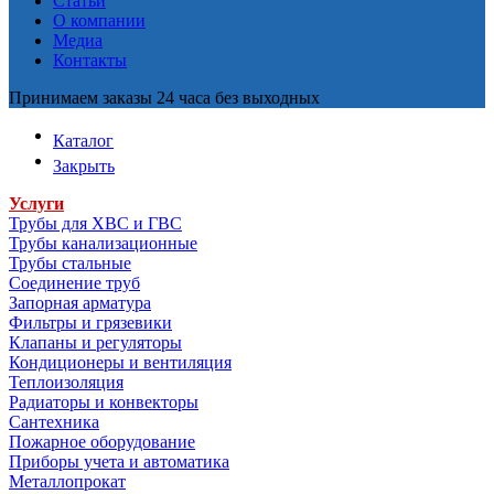
Статьи
О компании
Медиа
Контакты
Принимаем заказы 24 часа без выходных
Каталог
Закрыть
Услуги
Трубы для ХВС и ГВС
Трубы канализационные
Трубы стальные
Соединение труб
Запорная арматура
Фильтры и грязевики
Клапаны и регуляторы
Кондиционеры и вентиляция
Теплоизоляция
Радиаторы и конвекторы
Сантехника
Пожарное оборудование
Приборы учета и автоматика
Металлопрокат