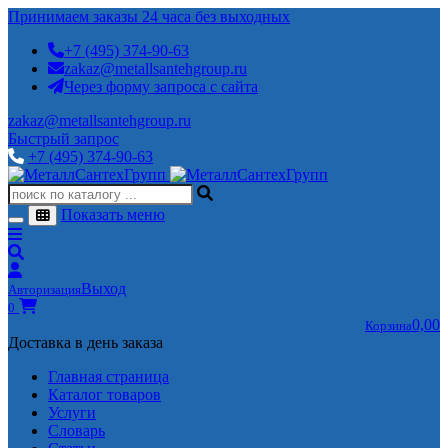
Принимаем заказы 24 часа без выходных
+7 (495) 374-90-63
zakaz@metallsantehgroup.ru
Через форму запроса с сайта
zakaz@metallsantehgroup.ru
Быстрый запрос
+7 (495) 374-90-63
Показать меню
Выход
Авторизация
0
0,00
Корзина
Доставка в день заказа
Главная страница
Каталог товаров
Услуги
Словарь