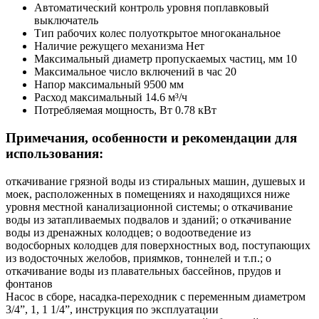
Автоматический контроль уровня
поплавковый
выключатель
Тип рабочих колес
полуоткрытое многоканальное
Наличие режущего механизма
Нет
Максимальный диаметр пропускаемых частиц, мм
10
Максимальное число включений в час
20
Напор максимальный
9500 мм
Расход максимальный
14.6 м³/ч
Потребляемая мощность, Вт
0.78 кВт
Примечания, особенности и рекомендации для
использования:
откачивание грязной воды из стиральных машин, душевых и
моек, расположенных в помещениях и находящихся ниже
уровня местной канализационной системы; o откачивание
воды из затапливаемых подвалов и зданий; o откачивание
воды из дренажных колодцев; o водоотведение из
водосборных колодцев для поверхностных вод, поступающих
из водосточных желобов, приямков, тоннелей и т.п.; o
откачивание воды из плавательных бассейнов, прудов и
фонтанов
Насос в сборе, насадка-переходник с переменным диаметром
3/4”, 1, 1 1/4”, инструкция по эксплуатации