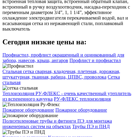
встроенная тепловая защита, встроенный обратный клапан,
встроенный в ручку воздухоотводчик, насадка-переходник с
переменным диаметром 3/4”, 1, 1 1/4”, эффективное
охлаждение электродвигателя перекачиваемой водой, вал и
всасывающая сетка из нержавеющей стали, поплавковый
выключатель
Сегодня низкие цены на:
Профнастил, профлист окрашенный и оцинкованный для
забора, навесов, крыш, ангаров
Профлист и профнастил
Стальная сетка сварная, кладочная, плетеная, дорожная,
штукатурная, тканная, рабица, ЦПВС, проволока
Сетка
стальная
Теплоизоляция РУ-ФЛЕКС - очень качественный утеплитель
из вспененного каучука
РУ-ФЛЕКС теплоизоляция
Пожарное оборудование
Пожарное оборудование
Полиэтиленовые трубы и фитинги ПЭ для монтажа
инженерных систем на объектах
Трубы ПЭ и ПНД