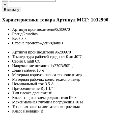
+
В корзину
Характеристики товара
Артикул МСГ: 1032990
Артикул производителя
96280970
Бренд
Grundfos
Вес
7,3 кг
Страна происхождения
Дания
Артикул производителя
96280970
Температура рабочей среды
от 0 до 40°C
Серия
Unilift CC
Напряжение питания
1х230В/50Гц
Длина кабеля
10 м
Материал корпуса насоса
технополимер
Материал рабочих колес
технополимер
Номинальный ток
3.5 A
Присоединение
Rp1 1/4”
Тип насоса
дренажный
Класс защиты электродвигателя
IP68
Максимальная глубина погружения
10 м
Тепловая защита двигателя
встроенная
Класс изоляции
B