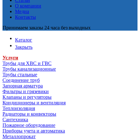
Статьи
О компании
Медиа
Контакты
Принимаем заказы 24 часа без выходных
Каталог
Закрыть
Услуги
Трубы для ХВС и ГВС
Трубы канализационные
Трубы стальные
Соединение труб
Запорная арматура
Фильтры и грязевики
Клапаны и регуляторы
Кондиционеры и вентиляция
Теплоизоляция
Радиаторы и конвекторы
Сантехника
Пожарное оборудование
Приборы учета и автоматика
Металлопрокат