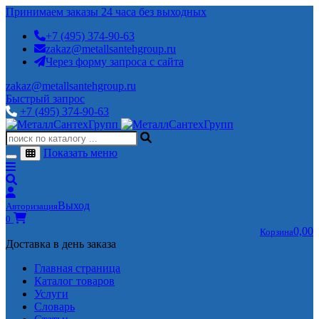
Принимаем заказы 24 часа без выходных
+7 (495) 374-90-63
zakaz@metallsantehgroup.ru
Через форму запроса с сайта
zakaz@metallsantehgroup.ru
Быстрый запрос
+7 (495) 374-90-63
Показать меню
Выход
Авторизация
0
0,00
Корзина
Доставка в день заказа
Главная страница
Каталог товаров
Услуги
Словарь