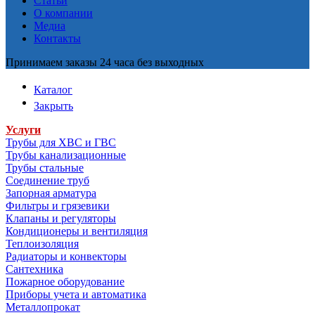
Статьи
О компании
Медиа
Контакты
Принимаем заказы 24 часа без выходных
Каталог
Закрыть
Услуги
Трубы для ХВС и ГВС
Трубы канализационные
Трубы стальные
Соединение труб
Запорная арматура
Фильтры и грязевики
Клапаны и регуляторы
Кондиционеры и вентиляция
Теплоизоляция
Радиаторы и конвекторы
Сантехника
Пожарное оборудование
Приборы учета и автоматика
Металлопрокат