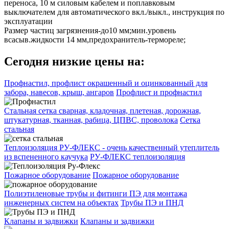
переноса, 10 м силовым кабелем и поплавковым
выключателем для автоматического вкл./выкл., инструкция по
эксплуатации
Размер частиц загрязнения-до10 мм;мин.уровень
всасыв.жидкости 14 мм,предохранитель-термореле;
Сегодня низкие цены на:
Профнастил, профлист окрашенный и оцинкованный для
забора, навесов, крыш, ангаров
Профлист и профнастил
Стальная сетка сварная, кладочная, плетеная, дорожная,
штукатурная, тканная, рабица, ЦПВС, проволока
Сетка
стальная
Теплоизоляция РУ-ФЛЕКС - очень качественный утеплитель
из вспененного каучука
РУ-ФЛЕКС теплоизоляция
Пожарное оборудование
Пожарное оборудование
Полиэтиленовые трубы и фитинги ПЭ для монтажа
инженерных систем на объектах
Трубы ПЭ и ПНД
Клапаны и задвижки
Клапаны и задвижки