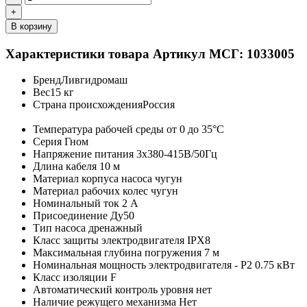
+
В корзину
Характеристики товара
Артикул МСГ: 1033005
Бренд
Ливгидромаш
Вес
15 кг
Страна происхождения
Россия
Температура рабочей среды
от 0 до 35°C
Серия
Гном
Напряжение питания
3х380-415В/50Гц
Длина кабеля
10 м
Материал корпуса насоса
чугун
Материал рабочих колес
чугун
Номинальный ток
2 A
Присоединение
Ду50
Тип насоса
дренажный
Класс защиты электродвигателя
IPX8
Максимальная глубина погружения
7 м
Номинальная мощность электродвигателя - P2
0.75 кВт
Класс изоляции
F
Автоматический контроль уровня
нет
Наличие режущего механизма
Нет