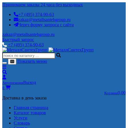
Принимаем заказы 24 часа без выходных
+7 (495) 374-90-63
zakaz@metallsantehgroup.ru
Через форму запроса с сайта
zakaz@metallsantehgroup.ru
Быстрый запрос
+7 (495) 374-90-63
Показать меню
Выход
Авторизация
0
0,00
Корзина
Доставка в день заказа
Главная страница
Каталог товаров
Услуги
Словарь