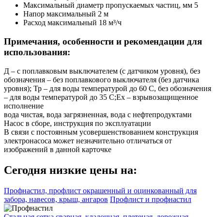
Максимальный диаметр пропускаемых частиц, мм
5
Напор максимальный
2 м
Расход максимальный
18 м³/ч
Примечания, особенности и рекомендации для
использования:
Д – с поплавковым выключателем (с датчиком уровня), без
обозначения – без поплавкового выключателя (без датчика
уровня); Тр – для воды температурой до 60 С, без обозначения
– для воды температурой до 35 С;Ex – взрывозащищенное
исполнение
вода чистая, вода загрязненная, вода с нефтепродуктами
Насос в сборе, инструкция по эксплуатации
В связи с постоянным усовершенствованием конструкция
электронасоса может незначительно отличаться от
изображений в данной карточке
Сегодня низкие цены на:
Профнастил, профлист окрашенный и оцинкованный для
забора, навесов, крыш, ангаров
Профлист и профнастил
Стальная сетка сварная, кладочная, плетеная, дорожная,