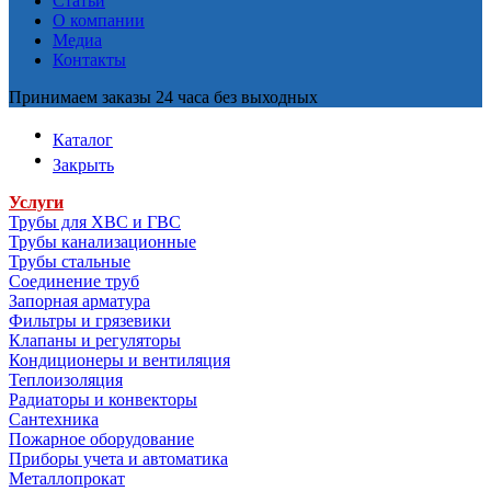
Статьи
О компании
Медиа
Контакты
Принимаем заказы 24 часа без выходных
Каталог
Закрыть
Услуги
Трубы для ХВС и ГВС
Трубы канализационные
Трубы стальные
Соединение труб
Запорная арматура
Фильтры и грязевики
Клапаны и регуляторы
Кондиционеры и вентиляция
Теплоизоляция
Радиаторы и конвекторы
Сантехника
Пожарное оборудование
Приборы учета и автоматика
Металлопрокат