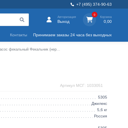
+7 (495) 374-90-63
0
Авторизация
Корзина
Выход
0,00
Контакты
Принимаем заказы 24 часа без выходных
Насос фекальный Фекальник (нержавеющая сталь) Джилекс
Артикул МСГ: 1033051
5305
Джилекс
5,6 кг
Россия